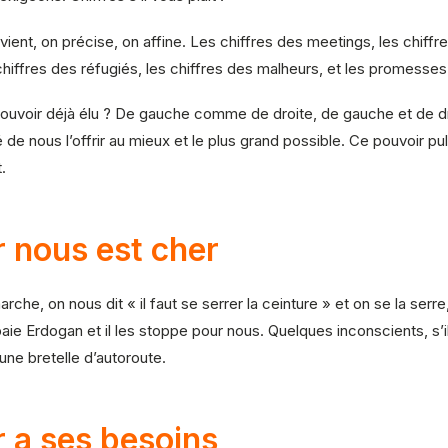
evient, on précise, on affine. Les chiffres des meetings, les chiffre
s chiffres des réfugiés, les chiffres des malheurs, et les promesses
pouvoir déjà élu ? De gauche comme de droite, de gauche et de dr
e nous l’offrir au mieux et le plus grand possible. Ce pouvoir pu
.
r nous est cher
che, on nous dit « il faut se serrer la ceinture » et on se la serre, 
 paie Erdogan et il les stoppe pour nous. Quelques inconscients, s’i
une bretelle d’autoroute.
r a ses besoins