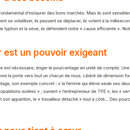
t fondamental d’instaurer des bons marchés. Mais ils sont sensibles.
vent se volatiliser, ils peuvent se déplacer, ils votent à la millisec
e le typhon et la sève, ils défendent notre « cause efficiente ». No
r est un pouvoir exigeant
 est nécessaire, ériger le pourcentage en unité de compte. Une 
re la porte vers tout un chacun de nous. Libéré de dimension fixe, 
ntage, son exemple concret : « la femme qui élève seule ses deux 
lations isolées » ; suivent « l’entrepreneur de TPE », les « servit
fait son apparition, le « travailleur détaché » tout à côté… Des po