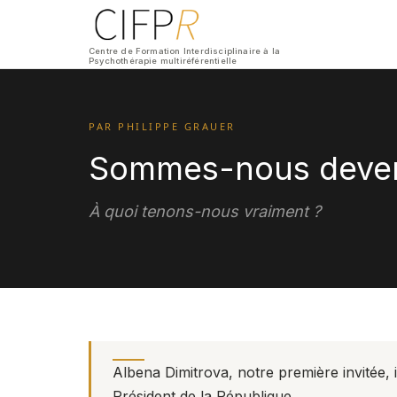
Centre de Formation Interdisciplinaire à la
Psychothérapie multiréférentielle
PAR PHILIPPE GRAUER
Sommes-nous devenu
À quoi tenons-nous vraiment ?
Albena Dimitrova, notre première invitée, i
Président de la République.