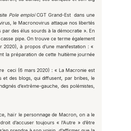
site
Pole emploi
CGT Grand-Est dans une
virus, le Macronovirus attaque nos libertés
és par des élus sourds à la démocratie ». En
au casse pipe. On trouve ce terme également
er 2020), à propos d’une manifestation : «
t la préparation de cette huitième journée
re ceci (6 mars 2020) : « La Macronie est
s et des blogs, qui diffusent, par bribes, le
 indignés d’extrême-gauche, des polémistes,
ance, haïr le personnage de Macron, on a le
roit d’accuser toujours « l’Autre » d’être
’en prendre à son voisin, d’affirmer que la