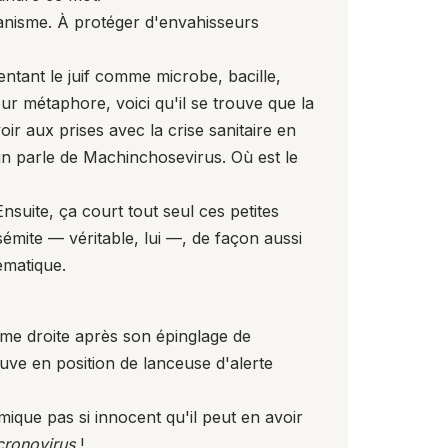
ganisme. À protéger d'envahisseurs
entant le juif comme microbe, bacille,
ur métaphore, voici qu'il se trouve que la
r aux prises avec la crise sanitaire en
un parle de Machinchosevirus. Où est le
suite, ça court tout seul ces petites
sémite — véritable, lui —, de façon aussi
hématique.
rême droite après son épinglage de
ve en position de lanceuse d'alerte
mique pas si innocent qu'il peut en avoir
ronovirus
!