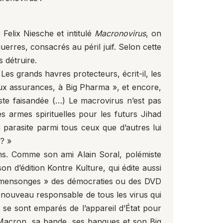
 Felix Niesche et intitulé
Macronovirus
, on
erres, consacrés au péril juif. Selon cette
s détruire.
 Les grands havres protecteurs, écrit-il, les
aux assurances, à Big Pharma », et encore,
ste faisandée (…) Le macrovirus n’est pas
armes spirituelles pour les futurs Jihad
un parasite parmi tous ceux que d’autres lui
? »
uns. Comme son ami Alain Soral, polémiste
son d’édition Kontre Kulture, qui édite aussi
« mensonges » des démocraties ou des DVD
 nouveau responsable de tous les virus qui
i se sont emparés de l’appareil d’État pour
ar Macron, sa bande, ses banques et son Big