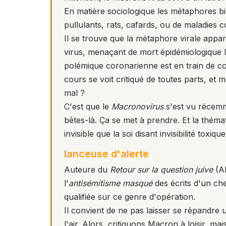
En matière sociologique les métaphores bi
pullulants, rats, cafards, ou de maladies 
Il se trouve que la métaphore virale appar
virus, menaçant de mort épidémiologique le
polémique coronarienne est en train de co
cours se voit critiqué de toutes parts, e
mal ?
C'est que le
Macronovirus
s'est vu récemme
bêtes-là. Ça se met à prendre. Et la théma
invisible que la soi disant invisibilité toxiq
lanceuse d'alerte
Auteure du
Retour sur la question juive
(Al
l'
antisémitisme masqué
des écrits d'un ch
qualifiée sur ce genre d'opération.
Il convient de ne pas laisser se répandre 
l'air. Alors, critiquons Macron à loisir, ma