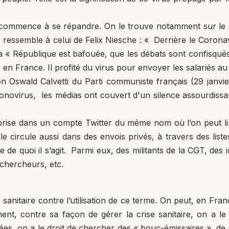
s commence à se répandre. On le trouve notamment sur le 
e ressemble à celui de Felix Niesche : « Derrière le Corona
ue la « République est bafouée, que les débats sont confisqu
r en France. Il profité du virus pour envoyer les salariés 
ion Oswald Calvetti du Parti communiste français (29 janvi
onovirus, les médias ont couvert d'un silence assourdissan
rise dans un compte Twitter du même nom où l’on peut li
lle circule aussi dans des envois privés, à travers des liste
 de quoi il s’agit. Parmi eux, des militants de la CGT, des
chercheurs, etc.
 sanitaire contre l’utilisation de ce terme. On peut, en Fr
nt, contre sa façon de gérer la crise sanitaire, on a le d
es, on a le droit de chercher des « bouc-émissaires », de s