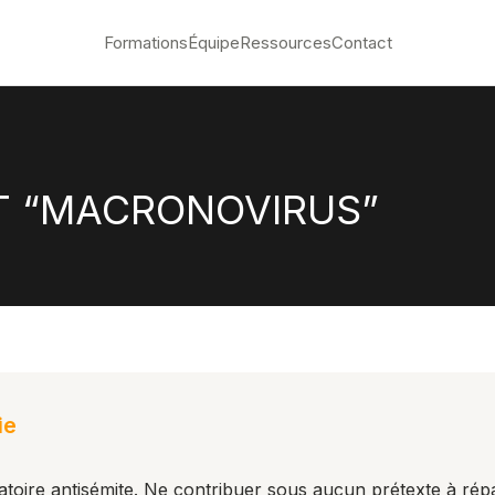
Formations
Équipe
Ressources
Contact
T “MACRONOVIRUS”
ie
atoire antisémite. Ne contribuer sous aucun prétexte à rép