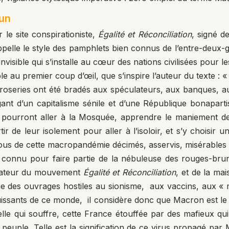
un
 le site conspirationiste,
Égalité et Réconciliation
, signé de
elle le style des pamphlets bien connus de l’entre-deux-gu
invisible qui s’installe au cœur des nations civilisées pour le
le au premier coup d’œil, que s’inspire l’auteur du texte : «
éproseries ont été bradés aux spéculateurs, aux banques, 
nt d’un capitalisme sénile et d’une République bonaparti
ourront aller à la Mosquée, apprendre le maniement des 
ir de leur isolement pour aller à l’isoloir, et s’y choisir 
nous de cette macropandémie décimés, asservis, misérables 
en connu pour faire partie de la nébuleuse des rouges-br
ndateur du mouvement
Égalité et Réconciliation
, et de la mai
e des ouvrages hostiles au sionisme, aux vaccins, aux 
uissants de ce monde, il considère donc que Macron est le
celle qui souffre, cette France étouffée par des mafieux qu
n peuple. Telle est la signification de ce virus propagé p