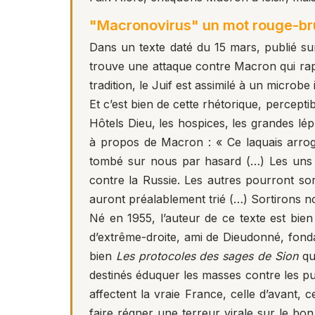
"Macronovirus" un mot rouge-br
Dans un texte daté du 15 mars, publié sur
trouve une attaque contre Macron qui rapp
tradition, le Juif est assimilé à un microbe 
Et c’est bien de cette rhétorique, perceptib
Hôtels Dieu, les hospices, les grandes l
à propos de Macron : « Ce laquais arroga
tombé sur nous par hasard (…) Les uns p
contre la Russie. Les autres pourront sort
auront préalablement trié (…) Sortirons 
Né en 1955, l’auteur de ce texte est bi
d’extrême-droite, ami de Dieudonné, fo
bien
Les protocoles des sages de Sion
qu
destinés éduquer les masses contre les p
affectent la vraie France, celle d’avant, 
faire régner une terreur virale sur le bo