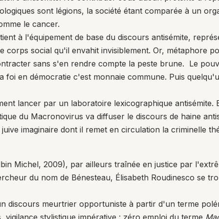
ologiques sont légions, la société étant comparée à un or
comme le cancer.
tient à l'équipement de base du discours antisémite, représ
 corps social qu'il envahit invisiblement. Or, métaphore po
ntracter sans s'en rendre compte la peste brune. Le pouvoi
t ma foi en démocratie c'est monnaie commune. Puis quelqu'
nt lancer par un laboratoire lexicographique antisémite. En
tique du Macronovirus va diffuser le discours de haine anti
ue juive imaginaire dont il remet en circulation la criminelle t
bin Michel, 2009), par ailleurs traînée en justice par l'ext
ercheur du nom de Bénesteau, Élisabeth Roudinesco se trou
un discours meurtrier opportuniste à partir d'un terme polé
is, vigilance stylistique impérative : zéro emploi du terme
Mac