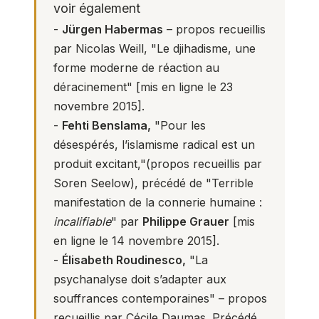
voir également
-
Jürgen Habermas
– propos recueillis
par Nicolas Weill,
"Le djihadisme, une
forme moderne de réaction au
déracinement"
[mis en ligne le 23
novembre 2015].
-
Fehti Benslama,
"Pour les
désespérés, l’islamisme radical est un
produit excitant,"
(propos recueillis par
Soren Seelow), précédé de "Terrible
manifestation de la connerie humaine :
incalifiable
" par
Philippe Grauer
[mis
en ligne le 14 novembre 2015].
-
Élisabeth Roudinesco,
"La
psychanalyse doit s’adapter aux
souffrances contemporaines"
– propos
recueillis par Cécile Daumas. Précédé