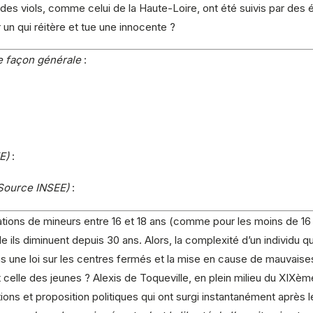
es viols, comme celui de la Haute-Loire, ont été suivis par des é
un qui réitère et tue une innocente ?
de façon générale
:
E)
:
(Source INSEE)
:
ations de mineurs entre 16 et 18 ans (comme pour les moins de 16 a
ils diminuent depuis 30 ans. Alors, la complexité d’un individu qu
 une loi sur les centres fermés et la mise en cause de mauvaise
nt celle des jeunes ? Alexis de Toqueville, en plein milieu du XIXèm
ctions et proposition politiques qui ont surgi instantanément aprè