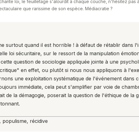
hante loi, le feuilletage s'alourdit à chaque couche, n'hésitez pas à 
ctaculaire que rarissime de son espèce. Médiacratie ?
e surtout quand il est horrible ! à défaut de rétablir dans 
loi sécuritaire, sur le ressort de la manipulation émotionnel
tte question de sociologie appliquée jointe à une psycholo
critique" en effet, ou plutôt si nous nous appliquons à l'ex
ernons une exploitation systématique de l'événement dans ce
 toujours immédiate, cela peut s'amplifier par voie de cham
rait de la démagogie, poserait la question de l'éthique de l
étonnant.
e, populisme, récidive