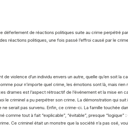
ir le déferlement de réactions politiques suite au crime perpétré p
es réactions politiques, une fois passé l’effroi causé par le crim
 violence d’un individu envers un autre, quelle qu’en soit la ca
me pour n’importe quel crime, les émotions sont là, mais rien ne 
 drames est l’aspect rétroactif de l’événement et la mise en caus
uoi le criminel a pu perpétrer son crime. La démonstration qui sui
me ne serait pas survenu. Enfin, ce crime-ci. La famille touchée da
imé comme tout à fait “explicable”, “évitable”, presque “logique
ime. Ce criminel était un monstre que la société n’a pas osé, vo