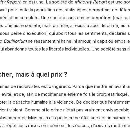
ity Report
, en est une. La société de
Minority Report
est une soc
nt pour toute la population des statistiques permettant de détermi
de prédiction complète. Une société sans crimes perpétrés (mais pas
 Une autre société, mais qui, elle, a réussi à abolir le crime, est 
sous peine d’exécution) qui abolit tous les sentiments, déclarés 
d’
Equilibrium
ne ressentent ni haine, ni amour, ni dépit ou emballe
 qui abandonne toutes les libertés individuelles. Une société sans
her, mais à quel prix ?
imes de récidivistes est dangereux. Parce que mettre en avant un
vité, et ce, afin de modifier une énième fois le droit, est risqué.
ccepter la capacité humaine à la violence. De décider que l’enfermeme
ent violent. Comme si le crime n’était pas vraiment envisageable
lus accepter. Mais qui a dit que le crime était une action humain
s à répétitions mises en scène sur les écrans, d’œuvres mettant e