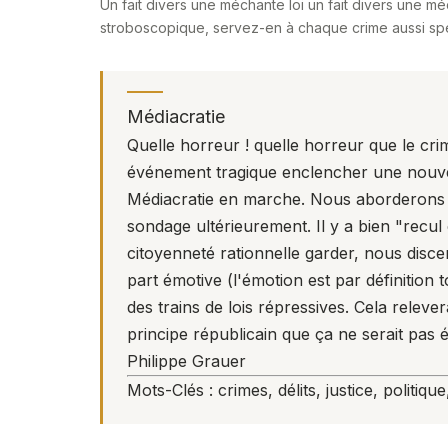
Un fait divers une méchante loi un fait divers une méc
stroboscopique, servez-en à chaque crime aussi spe
Médiacratie
Quelle horreur ! quelle horreur que le crim
événement tragique enclencher une nouvelle 
Médiacratie en marche. Nous aborderons ce
sondage ultérieurement. Il y a bien "recul 
citoyenneté rationnelle garder, nous disc
part émotive (l'émotion est par définition
des trains de lois répressives. Cela releve
principe républicain que ça ne serait pas 
Philippe Grauer
Mots-Clés : crimes, délits, justice, politiqu