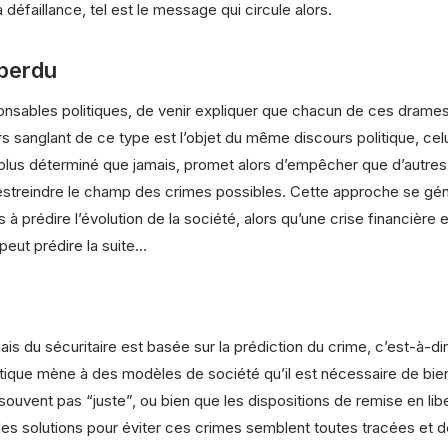
faillance, tel est le message qui circule alors.
 perdu
onsables politiques, de venir expliquer que chacun de ces drames 
rs sanglant de ce type est l’objet du même discours politique, celu
, plus déterminé que jamais, promet alors d’empêcher que d’autres
 restreindre le champ des crimes possibles. Cette approche se gé
à prédire l’évolution de la société, alors qu’une crise financière
 peut prédire la suite…
ais du sécuritaire est basée sur la prédiction du crime, c’est-à-di
tique mène à des modèles de société qu’il est nécessaire de bien
 souvent pas “juste”, ou bien que les dispositions de remise en lib
 les solutions pour éviter ces crimes semblent toutes tracées et d