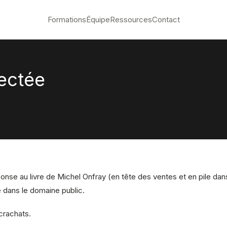
Formations
Équipe
Ressources
Contact
ectée
réponse au livre de Michel Onfray (en tête des ventes et en pile da
e dans le domaine public.
 crachats.