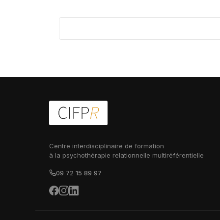
Centre interdisciplinaire de formation
à la psychothérapie relationnelle multiréférentielle
09 72 15 89 97