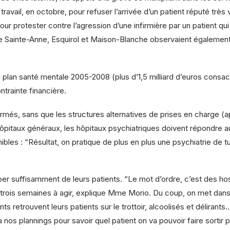
ravail, en octobre, pour refuser l’arrivée d’un patient réputé très
r protester contre l’agression d’une infirmière par un patient qui n
 Sainte-Anne, Esquirol et Maison-Blanche observaient également u
e du plan santé mentale 2005-2008 (plus d’1,5 milliard d’euros cons
trainte financière.
 fermés, sans que les structures alternatives de prises en charge 
pitaux généraux, les hôpitaux psychiatriques doivent répondre 
ibles : “Résultat, on pratique de plus en plus une psychiatrie de t
er suffisamment de leurs patients. “Le mot d’ordre, c’est des hos
 trois semaines à agir, explique Mme Morio. Du coup, on met dans 
nants retrouvent leurs patients sur le trottoir, alcoolisés et délir
à nos plannings pour savoir quel patient on va pouvoir faire sortir pa