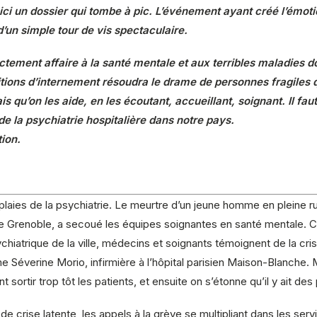
ci un dossier qui tombe à pic. L’événement ayant créé l’émoti
’un simple tour de vis spectaculaire.
ectement affaire à la santé mentale et aux terribles maladies d
tions d’internement résoudra le drame de personnes fragiles q
s qu’on les aide, en les écoutant, accueillant, soignant. Il fau
e la psychiatrie hospitalière dans notre pays.
tion.
plaies de la psychiatrie. Le meurtre d’un jeune homme en pleine r
de Grenoble, a secoué les équipes soignantes en santé mentale. C
chiatrique de la ville, médecins et soignants témoignent de la cris
arme Séverine Morio, infirmière à l’hôpital parisien Maison-Blanch
nt sortir trop tôt les patients, et ensuite on s’étonne qu’il y ait d
 crise latente, les appels à la grève se multipliant dans les servi