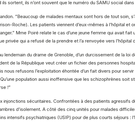
 ils sortent, ils n’ont souvent que le numéro du SAMU social dans 
bandon. “Beaucoup de malades mentaux sont hors de tout soin, s’al
 Frison-Roche). Les patients viennent d’eux-mêmes à l’hôpital et o
nger.” Mme Poiré relate le cas d’une jeune femme qui avait fait u
ue privée qui a refusé de la prendre et l’a renvoyée vers l’hôpital d
au lendemain du drame de Grenoble, d’un durcissement de la loi de
ent de la République veut créer un fichier des personnes hospitali
ous refusons l’exploitation éhontée d’un fait divers pour servir l
Qu’une population aussi inoffensive que les schizophrènes soit st
rse !”
ux injonctions sécuritaires. Confrontées à des patients agressifs d
hambres d’isolement. A côté des cinq unités pour malades diffici
s intensifs psychiatriques (USIP) pour de plus courts séjours : l’h