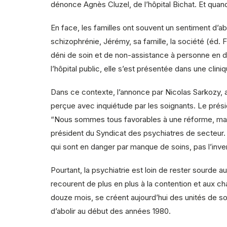
dénonce Agnès Cluzel, de l’hôpital Bichat. Et quand
En face, les familles ont souvent un sentiment d’a
schizophrénie, Jérémy, sa famille, la société (éd.
déni de soin et de non-assistance à personne en da
l’hôpital public, elle s’est présentée dans une cliniq
Dans ce contexte, l’annonce par Nicolas Sarkozy, 
perçue avec inquiétude par les soignants. Le présid
“Nous sommes tous favorables à une réforme, mais n
président du Syndicat des psychiatres de secteur. 
qui sont en danger par manque de soins, pas l’inve
Pourtant, la psychiatrie est loin de rester sourde a
recourent de plus en plus à la contention et aux c
douze mois, se créent aujourd’hui des unités de soin
d’abolir au début des années 1980.