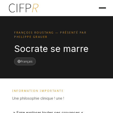
FRANÇOIS ROUSTANG — PRÉSENTÉ PAR
PHILIPPE GRAUER
Socrate se marre
Français
INFORMATION IMPORTANTE
Une philosophie clinique ! une !
» Faire exploser toutes ses croyances «