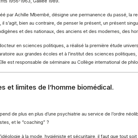
its 1956-1963, Galilée 1989.
réé par Achille Mbembé, désigne une permanence du passé, la r
il s’agit, bien au contraire, de penser le présent, un présent singuli
des indigènes et des nationaux, des anciens et des modernes, des
cteur en sciences politiques, a réalisé la première étude universi
atoire aux grandes écoles et à l’institut des sciences politiques,
 Elle est responsable de séminaire au Collège international de phil
es et limites de l’homme biomédical.
nd de plus en plus d’une psychiatrie au service de l’ordre néolibér
tes, et le “coaching” ?
idéologie à la mode, hygiéniste et sécuritaire, il faut que tout soi