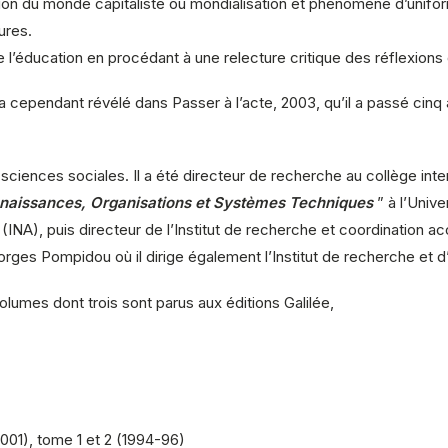
uction du monde capitaliste où mondialisation et phénomène d’un
ures.
de l’éducation en procédant à une relecture critique des réflexions
l a cependant révélé dans Passer à l’acte, 2003, qu’il a passé ci
sciences sociales. Il a été directeur de recherche au collège inte
naissances, Organisations et Systèmes Techniques
” à l’Univ
suel (INA), puis directeur de l’Institut de recherche et coordination
es Pompidou où il dirige également l’Institut de recherche et d’in
olumes dont trois sont parus aux éditions Galilée,
001), tome 1 et 2 (1994-96)