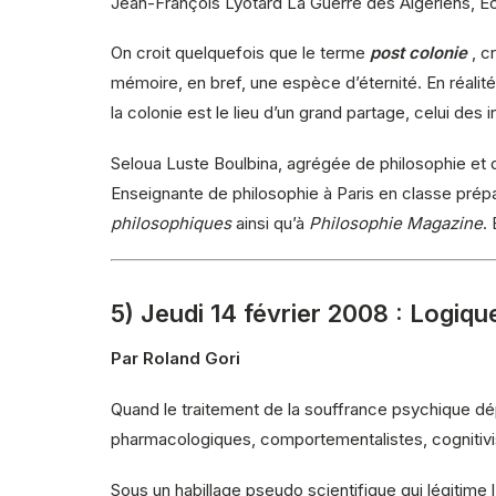
Jean-François Lyotard La Guerre des Algériens, Écr
On croit quelquefois que le terme
post colonie
, c
mémoire, en bref, une espèce d’éternité. En réalité, 
la colonie est le lieu d’un grand partage, celui 
Seloua Luste Boulbina, agrégée de philosophie et do
Enseignante de philosophie à Paris en classe prépar
philosophiques
ainsi qu’à
Philosophie Magazine
.
5) Jeudi 14 février 2008 : Logiqu
Par Roland Gori
Quand le traitement de la souffrance psychique dépe
pharmacologiques, comportementalistes, cognitivis
Sous un habillage pseudo scientifique qui légitime l’