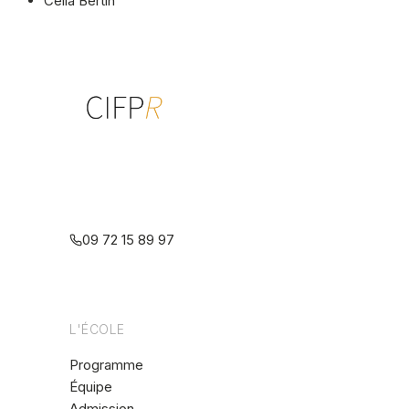
Célia Bertin
Centre interdisciplinaire de formation
à la psychothérapie relationnelle
multiréférentielle
09 72 15 89 97
L'ÉCOLE
Programme
Équipe
Admission