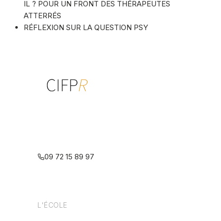
IL ? POUR UN FRONT DES THÉRAPEUTES
ATTERRÉS
RÉFLEXION SUR LA QUESTION PSY
Centre interdisciplinaire de formation
à la psychothérapie relationnelle
multiréférentielle
09 72 15 89 97
L'ÉCOLE