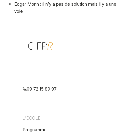
Edgar Morin : il n’y a pas de solution mais il y a une
voie
Centre interdisciplinaire de formation
à la psychothérapie relationnelle
multiréférentielle
09 72 15 89 97
L'ÉCOLE
Programme