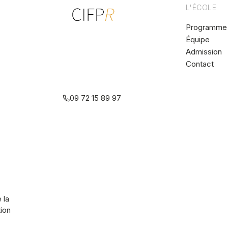
L'ÉCOLE
Programme
Équipe
Centre interdisciplinaire de
Admission
formation
Contact
à la psychothérapie
relationnelle multiréférentielle
09 72 15 89 97
 la
tion