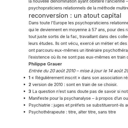
la nouvelle dénomination ayant oblitéré l’ancienne 
psychopraticiens relationnels de la méthode multir
reconversion : un atout capital
Dans toute l’Europe les psychopraticiens relationn
qui le deviennent en moyenne à 57 ans, pour des r
tout juste sortis de la fac, travaillant dans des col
leurs études. Ils ont vécu, exercé un métier et des 
ont parcouru eux-mêmes un itinéraire psychothérap
l’existence où ils ne sont pas eux-mêmes en train d
Philippe Grauer
Entrée du 20 août 2010 – mise à jour le 14 août 2
1
« Régulièrement inscrit » dans son association répe
2
version de 2010 : sont en train de se choisir.
3
La question n’est sans doute pas de savoir si notr
Manifeste pour la psychanalyse – à propos d’un o
Psychiatrie : juges et préfets se substitueront-ils 
Psychothérapeute : titre, alter titre, sans titre