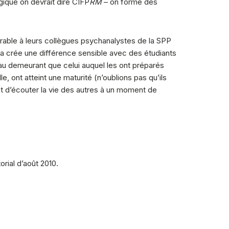
gique on devrait dire CIFP
RM
– on forme des
arable à leurs collègues psychanalystes de la SPP
a crée une différence sensible avec des étudiants
ier au demeurant que celui auquel les ont préparés
e, ont atteint une maturité (n’oublions pas qu’ils
t d’écouter la vie des autres à un moment de
rial d’août 2010.