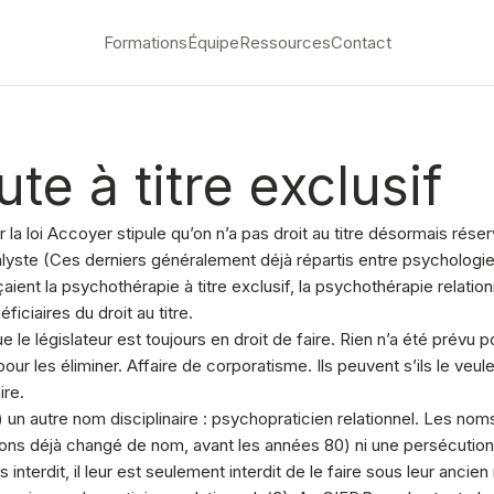
Formations
Équipe
Ressources
Contact
e à titre exclusif
la loi Accoyer stipule qu’on n’a pas droit au titre désormais réser
yste (Ces derniers généralement déjà répartis entre psychologie
aient la psychothérapie à titre exclusif, la psychothérapie relatio
iciaires du droit au titre.
e le législateur est toujours en droit de faire. Rien n’a été prévu p
our les éliminer. Affaire de corporatisme. Ils peuvent s’ils le veu
ire.
2) un autre nom disciplinaire : psychopraticien relationnel. Les no
déjà changé de nom, avant les années 80) ni une persécution fort
s interdit, il leur est seulement interdit de le faire sous leur anc