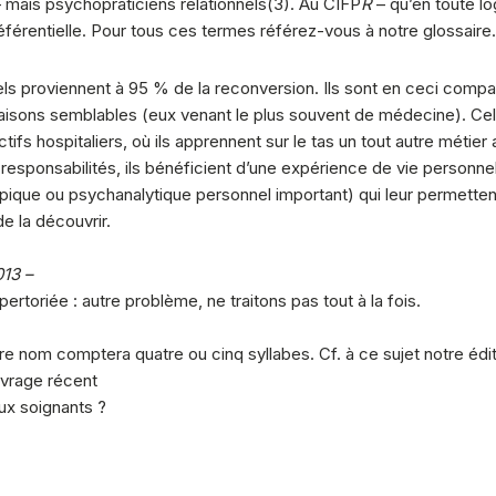
– mais psychopraticiens relationnels(3). Au CIFP
R
– qu’en toute lo
éférentielle. Pour tous ces termes référez-vous à notre glossaire.
els proviennent à 95 % de la reconversion. Ils sont en ceci comp
aisons semblables (eux venant le plus souvent de médecine). Cel
lectifs hospitaliers, où ils apprennent sur le tas un tout autre mét
responsabilités, ils bénéficient d’une expérience de vie personnell
ique ou psychanalytique personnel important) qui leur permetten
e la découvrir.
013 –
rtoriée : autre problème, ne traitons pas tout à la fois.
e nom comptera quatre ou cinq syllabes. Cf. à ce sujet notre édito
uvrage récent
aux soignants ?