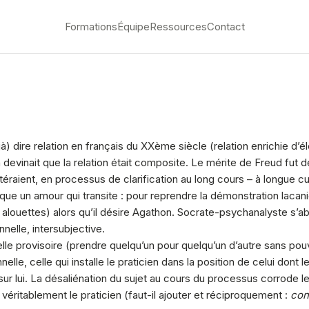
Formations
Équipe
Ressources
Contact
à) dire relation en français du XXème siècle (relation enrichie d’
devinait que la relation était composite. Le mérite de Freud fut d
téraient, en processus de clarification au long cours – à longue cu
ue un amour qui transite : pour reprendre la démonstration lacanie
x alouettes) alors qu’il désire Agathon. Socrate-psychanalyste s’ab
nelle, intersubjective.
nnelle provisoire (prendre quelqu’un pour quelqu’un d’autre sans pou
le, celle qui installe le praticien dans la position de celui dont le 
ur lui. La désaliénation du sujet au cours du processus corrode le
r véritablement le praticien (faut-il ajouter et réciproquement :
con