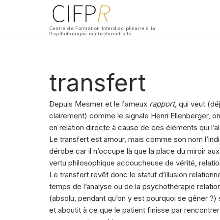
Centre de Formation Interdisciplinaire à la
Psychothérapie multiréférentielle
transfert
Depuis Mesmer et le fameux
rapport,
qui veut (déj
clairement) comme le signale Henri Ellenberger, on 
en relation directe à cause de ces éléments qui l’al
Le transfert est amour, mais comme son nom l’indiq
dérobe car il n’occupe là que la place du miroir au
vertu philosophique accoucheuse de vérité, relation
Le transfert revêt donc le statut d’illusion relatio
temps de l’analyse ou de la psychothérapie relationnel
(absolu, pendant qu’on y est pourquoi se gêner ?) s
et aboutit à ce que le patient finisse par rencontre