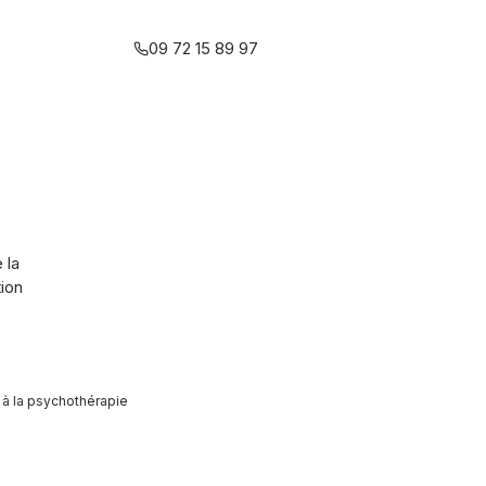
relationnelle multiréférentielle
09 72 15 89 97
 la
tion
 à la psychothérapie