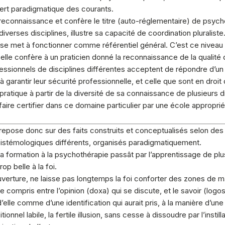
ert paradigmatique des courants.
 reconnaissance et confère le titre (auto-réglementaire) de psych
iverses disciplines, illustre sa capacité de coordination pluraliste
se met à fonctionner comme référentiel général. C’est ce niveau d
s elle confère à un praticien donné la reconnaissance de la qualit
essionnels de disciplines différentes acceptent de répondre d’un pra
garantir leur sécurité professionnelle, et celle que sont en droit 
sa pratique à partir de la diversité de sa connaissance de plusieurs
, se faire certifier dans ce domaine particulier par une école appropri
 repose donc sur des faits construits et conceptualisés selon des
épistémologiques différents, organisés paradigmatiquement.
la formation à la psychothérapie passât par l’apprentissage de plusi
rop belle à la foi.
ouverture, ne laisse pas longtemps la foi conforter des zones de ma
 compris entre l’opinion (doxa) qui se discute, et le savoir (logo
elle comme d’une identification qui aurait pris, à la manière d’une
onnel labile, la fertile illusion, sans cesse à dissoudre par l’insti