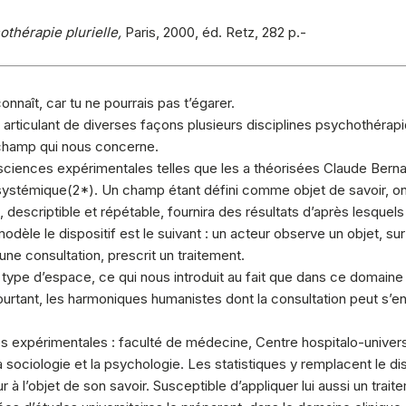
thérapie plurielle,
Paris, 2000, éd. Retz, 282 p.-
naît, car tu ne pourrais pas t’égarer.
articulant de diverses façons plusieurs disciplines psychothérapiq
 champ qui nous concerne.
s sciences expérimentales telles que les a théorisées Claude Berna
 systémique(
2
*). Un champ étant défini comme objet de savoir, on
, descriptible et répétable, fournira des résultats d’après lesquels 
dèle le dispositif est le suivant : un acteur observe un objet, sur le
’une consultation, prescrit un traitement.
e type d’espace, ce qui nous introduit au fait que dans ce domai
rtant, les harmoniques humanistes dont la consultation peut s’enri
expérimentales : faculté de médecine, Centre hospitalo-universi
a sociologie et la psychologie. Les statistiques y remplacent le d
r à l’objet de son savoir. Susceptible d’appliquer lui aussi un tra