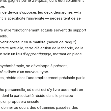
ents gagnés par le
Zeitgeist,
qui s’est rapidement
ype.
 Loin de devoir s’opposer, les deux démarches — la
nt la spécificité l’université — nécessitent de se
toire et le fonctionnement actuels servent de support
elle.
venir docteur en la matière (savoir de rang 2),
iversité actuelle, terre d’élection de la théorie, de la
n sein un lieu d’
apprentissage,
mettant en place
 psychothérapie, se développe à présent,
écialisés d’un nouveau type.
es, réside dans l’accomplissement préalable par le
e personnelle, où celui qui s’y livre accomplit en
nt la particularité réside dans le principe
qu’on proposera ensuite.
se donner au cours des décennies passées des