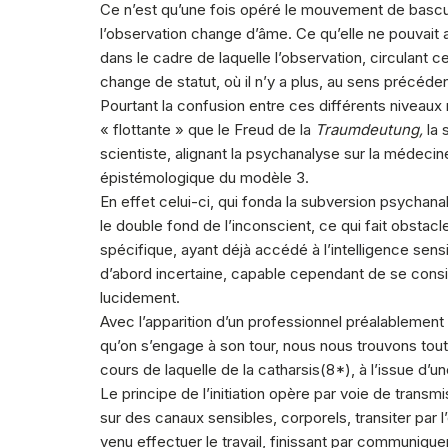
Ce n’est qu’une fois opéré le mouvement de bascul
l’observation change d’âme. Ce qu’elle ne pouvait 
dans le cadre de laquelle l’observation, circulant 
change de statut, où il n’y a plus, au sens précéde
Pourtant la confusion entre ces différents niveaux
« flottante » que le Freud de la
Traumdeutung,
la 
scientiste, alignant la psychanalyse sur la médeci
épistémologique du modèle 3.
En effet celui-ci, qui fonda la subversion psychana
le double fond de l’inconscient, ce qui fait obstacl
spécifique, ayant déjà accédé à l’intelligence sens
d’abord incertaine, capable cependant de se cons
lucidement.
Avec l’apparition d’un professionnel préalablement
qu’on s’engage à son tour, nous nous trouvons tout à
cours de laquelle de la catharsis(
8
*), à l’issue d’u
Le principe de l’initiation opère par voie de trans
sur des canaux sensibles, corporels, transiter par 
venu effectuer le travail, finissant par communiquer