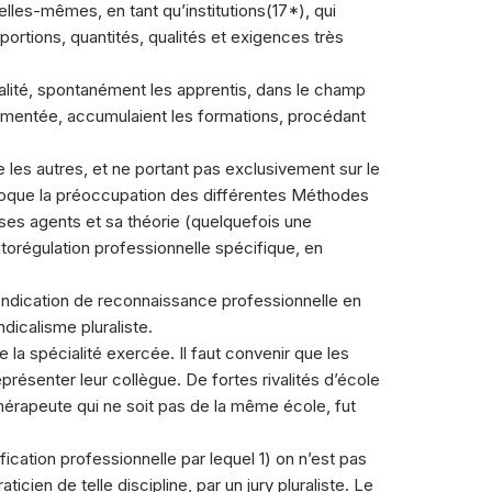
 elles-mêmes, en tant qu’institutions(
17
*), qui
ortions, quantités, qualités et exigences très
alité, spontanément les apprentis, dans le champ
ementée, accumulaient les formations, procédant
 les autres, et ne portant pas exclusivement sur le
poque la préoccupation des différentes Méthodes
 ses agents et sa théorie (quelquefois une
utorégulation professionnelle spécifique, en
vendication de reconnaissance professionnelle en
dicalisme pluraliste.
e la spécialité exercée. Il faut convenir que les
présenter leur collègue. De fortes rivalités d’école
hérapeute qui ne soit pas de la même école, fut
ication professionnelle par lequel 1) on n’est pas
en de telle discipline, par un jury pluraliste. Le