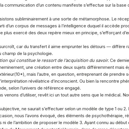
 la communication d’un contenu manifeste s’effectue sur la base d’
ssistons subliminairement à une sorte de métamorphose. Le réce
parti d’un corpus de messages à l’intelligence duquel il accède pro
e plus exercé des deux repère mieux en principe, s’efforçant d’en 
urcroît, car du transfert il aime emprunter les détours — diffère 
u champ de la psychologie.
ation qui constitue le ressort de l’acquisition du savoir.
Ce dernier
 cheminement, une création entre deux sujets différemment mais 
xtérieur(
10
*), mais l’autre, en question, entreprenant de prendre soi
l’interprétation révélatrice d’inconscient. Ou bien la rencontre 
de, selon l’univers de référence engagé.
enons d’utiliser, revêt ici un tout autre sens que le médical. No
e subjective, ne saurait s’effectuer selon un modèle de type 1 ou 
’occasion, nous l’avons évoqué, des éléments de psychothérapie, ré
ns ni de l’ambition de proposer le modèle 3. Ayant connu au déb