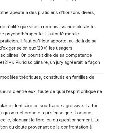
othérapeute à des praticiens d’horizons divers,
.
e réalité que vise la reconnaissance pluraliste.
é de psychothérapeute. L’autorité morale
ticien. Il faut qu’il leur apporte, au-delà de sa
d’exiger selon eux(
20
*) les usagers.
 disciplines. On pourrait dire de sa compétence
ée(
21
*). Pluridisciplinaire, un jury agréerait la façon
 modèles théoriques, constitués en familles de
eurs d’entre eux, faute de quoi l’esprit critique ne
laise identitaire en souffrance agressive. La foi
s) qu’on recherche et qui s’enseigne. Lorsque
 colle, bloquant le libre jeu du questionnement. La
llation du doute provenant de la confrontation à