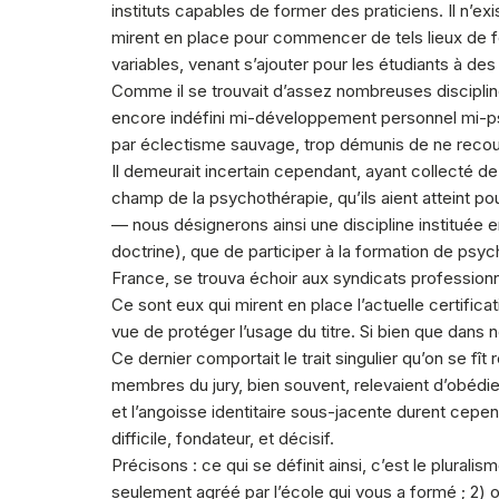
instituts capables de former des praticiens. Il n’exi
mirent en place pour commencer de tels lieux de fo
variables, venant s’ajouter pour les étudiants à des
Comme il se trouvait d’assez nombreuses disciplin
encore indéfini mi-développement personnel mi-psy
par éclectisme sauvage, trop démunis de ne recourir
Il demeurait incertain cependant, ayant collecté d
champ de la psychothérapie, qu’ils aient atteint
— nous désignerons ainsi une discipline instituée 
doctrine), que de participer à la formation de psyc
France, se trouva échoir aux syndicats professionn
Ce sont eux qui mirent en place l’actuelle certifica
vue de protéger l’usage du titre. Si bien que dans 
Ce dernier comportait le trait singulier qu’on se fît
membres du jury, bien souvent, relevaient d’obédien
et l’angoisse identitaire sous-jacente durent cepe
difficile, fondateur, et décisif.
Précisons : ce qui se définit ainsi, c’est le plural
seulement agréé par l’école qui vous a formé ; 2) 