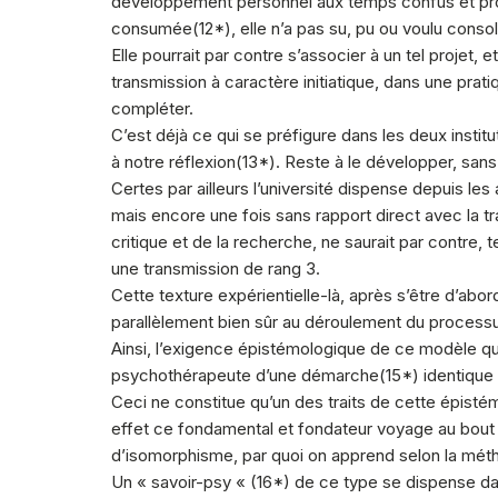
développement personnel aux temps confus et pro
consumée(
12
*), elle n’a pas su, pu ou voulu con
Elle pourrait par contre s’associer à un tel projet,
transmission à caractère initiatique, dans une prati
compléter.
C’est déjà ce qui se préfigure dans les deux institu
à notre réflexion(
13
*). Reste à le développer, san
Certes par ailleurs l’université dispense depuis le
mais encore une fois sans rapport direct avec la t
critique et de la recherche, ne saurait par contre, t
une transmission de rang 3.
Cette texture expérientielle-là, après s’être d’ab
parallèlement bien sûr au déroulement du processu
Ainsi, l’exigence épistémologique de ce modèle qui
psychothérapeute d’une démarche(
15
*) identique 
Ceci ne constitue qu’un des traits de cette épistém
effet ce fondamental et fondateur voyage au bout d
d’isomorphisme, par quoi on apprend selon la métho
Un « savoir-psy « (
16
*) de ce type se dispense d