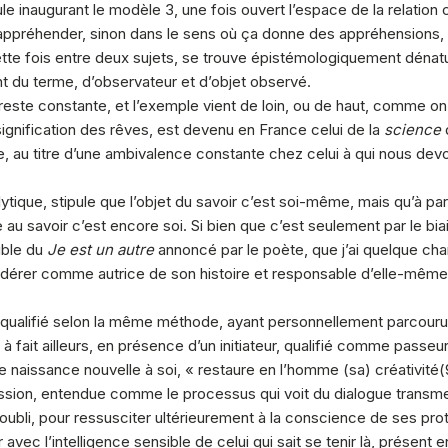
e inaugurant le modèle 3, une fois ouvert l’espace de la relati
appréhender, sinon dans le sens où ça donne des appréhensions, d
cette fois entre deux sujets, se trouve épistémologiquement dénatu
nt du terme, d’observateur et d’objet observé.
 reste constante, et l’exemple vient de loin, ou de haut, comme 
signification des rêves, est devenu en France celui de la
science
ne, au titre d’une ambivalence constante chez celui à qui nous dev
lytique, stipule que l’objet du savoir c’est soi-même, mais qu’à p
e au savoir c’est encore soi. Si bien que c’est seulement par le bia
ible du
Je est un autre
annoncé par le poète, que j’ai quelque ch
idérer comme autrice de son histoire et responsable d’elle-même
 qualifié selon la même méthode, ayant personnellement parcouru u
 fait ailleurs, en présence d’un initiateur, qualifié comme passeur.
ne naissance nouvelle à soi, « restaure en l’homme (sa) créativité(
mission, entendue comme le processus qui voit du dialogue transmet
l’oubli, pour ressusciter ultérieurement à la conscience de ses pr
 avec l’intelligence sensible de celui qui sait se tenir là, présent