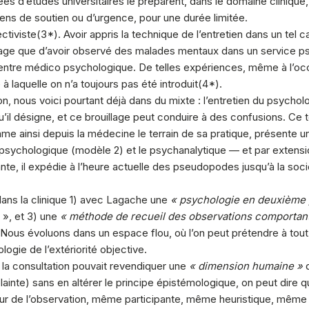
s d’études universitaires le préparent, dans le domaine clinique, 
iens de soutien ou d’urgence, pour une durée limitée.
ctiviste(
3
*). Avoir appris la technique de l’entretien dans un t
ge que d’avoir observé des malades mentaux dans un service psyc
 Centre médico psychologique. De telles expériences, même à l’o
 à laquelle on n’a toujours pas été introduit(
4
*).
nous voici pourtant déjà dans du mixte : l’entretien du psycholo
qu’il désigne, et ce brouillage peut conduire à des confusions. Ce
mme ainsi depuis la médecine le terrain de sa pratique, présente un
 psychologique (modèle 2) et le psychanalytique — et par extensi
dante, il expédie à l’heure actuelle des pseudopodes jusqu’à la so
dans la clinique 1) avec Lagache une
« psychologie en deuxième
 », et 3) une
« méthode de recueil des observations comportan
Nous évoluons dans un espace flou, où l’on peut prétendre à tout,
logie de l’extériorité objective.
la consultation pouvait revendiquer une
« dimension humaine »
q
lainte) sans en altérer le principe épistémologique, on peut dire 
ateur de l’observation, même participante, même heuristique, mê