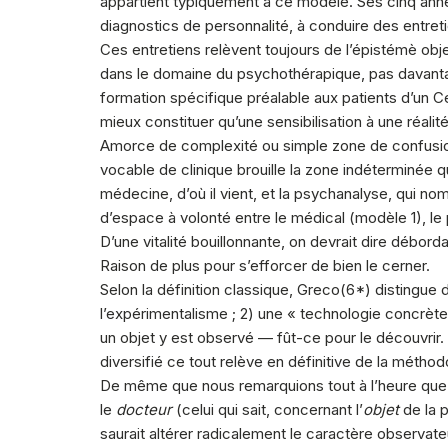
appartient typiquement à ce modèle. Ses cinq année
diagnostics de personnalité, à conduire des entret
Ces entretiens relèvent toujours de l’épistémè obje
dans le domaine du psychothérapique, pas davanta
formation spécifique préalable aux patients d’un
mieux constituer qu’une sensibilisation à une réalité
Amorce de complexité ou simple zone de confusion, 
vocable de clinique brouille la zone indéterminée 
médecine, d’où il vient, et la psychanalyse, qui no
d’espace à volonté entre le médical (modèle 1), le
D’une vitalité bouillonnante, on devrait dire débor
Raison de plus pour s’efforcer de bien le cerner.
Selon la définition classique, Greco(
6
*) distingue 
l’expérimentalisme ; 2) une « technologie concrète
un objet y est observé — fût-ce pour le découvrir. 
diversifié ce tout relève en définitive de la méthodo
De même que nous remarquions tout à l’heure que 
le
docteur
(celui qui sait, concernant l’
objet
de la p
saurait altérer radicalement le caractère observ