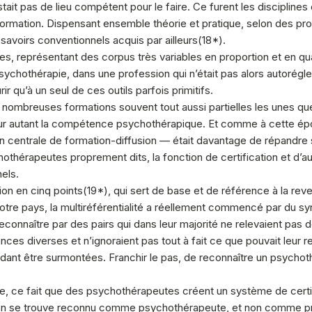
stait pas de lieu compétent pour le faire. Ce furent les disciplines
rmation. Dispensant ensemble théorie et pratique, selon des prop
 savoirs conventionnels acquis par ailleurs(
18
*).
es, représentant des corpus très variables en proportion et en qu
chothérapie, dans une profession qui n’était pas alors autorégl
 qu’à un seul de ces outils parfois primitifs.
e nombreuses formations souvent tout aussi partielles les unes que
 pour autant la compétence psychothérapique. Et comme à cette é
en centrale de formation-diffusion — était davantage de répandre
hothérapeutes proprement dits, la fonction de certification et d’a
els.
tion en cinq points(
19
*), qui sert de base et de référence à la re
notre pays, la multiréférentialité a réellement commencé par du syn
 reconnaître par des pairs qui dans leur majorité ne relevaient pas d
ces diverses et n’ignoraient pas tout à fait ce que pouvait leur re
ndant être surmontées. Franchir le pas, de reconnaître un psychot
isme, ce fait que des psychothérapeutes créent un système de certif
on se trouve reconnu comme psychothérapeute, et non comme pratici