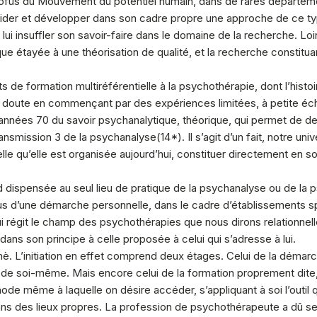
fus du Mouvement du potentiel humain, dans de rares départem
solider et développer dans son cadre propre une approche de ce t
 et lui insuffler son savoir-faire dans le domaine de la recherche.
que étayée à une théorisation de qualité, et la recherche constitua
ts de formation multiréférentielle à la psychothérapie, dont l’his
s doute en commençant par des expériences limitées, à petite éch
s années 70 du savoir psychanalytique, théorique, qui permet de de
ransmission 3 de la psychanalyse(
14
*). Il s’agit d’un fait, notre un
elle qu’elle est organisée aujourd’hui, constituer directement en so
ord dispensée au seul lieu de pratique de la psychanalyse ou de la
s d’une démarche personnelle, dans le cadre d’établissements sp
 régit le champ des psychothérapies que nous dirons relationnell
dans son principe à celle proposée à celui qui s’adresse à lui.
è. L’initiation en effet comprend deux étages. Celui de la démarch
e soi-même. Mais encore celui de la formation proprement dite, do
de même à laquelle on désire accéder, s’appliquant à soi l’outil 
ans des lieux propres. La profession de psychothérapeute a dû 