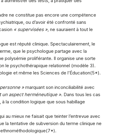
à administrer des tests, à pratiquer des
el cadre ne constitue pas encore une compétence
hiatrique, ou d’avoir été confronté sans
ccasion
« supervisées »,
ne sauraient à tout le
gue est réputé clinique. Spectaculairement, le
 terme, que le psychologue partage avec la
e polysémie proliférante. Il organise une sorte
on le psychothérapique relationnel (modèle 3).
ciologie et même les Sciences de l’Éducation(
5
*).
 personne »
marquant son inconciliabilité avec
t un aspect herméneutique »
. Dans tous les cas
 à la condition logique que sous habillage
ui au mieux ne faisait que teinter l’entrevue avec
que la tentative de subversion du terme clinique ne
me ethnométhodologique(
7
*).