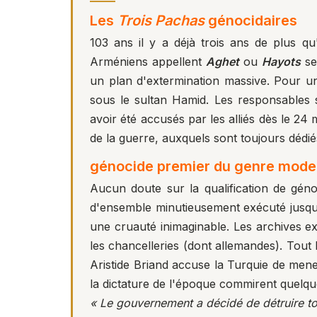
Les
Trois Pachas
génocidaires
103 ans il y a déjà trois ans de plus q
Arméniens appellent
Aghet
ou
Hayots
sel
un plan d'extermination massive. Pour un 
sous le sultan Hamid. Les responsables
avoir été accusés par les alliés dès le 24
de la guerre, auxquels sont toujours déd
génocide premier du genre mod
Aucun doute sur la qualification de gén
d'ensemble minutieusement exécuté jusqu'
une cruauté inimaginable. Les archives ex
les chancelleries (dont allemandes). Tout
Aristide Briand accuse la Turquie de men
la dictature de l'époque commirent quelq
« Le gouvernement a décidé de détruire tous