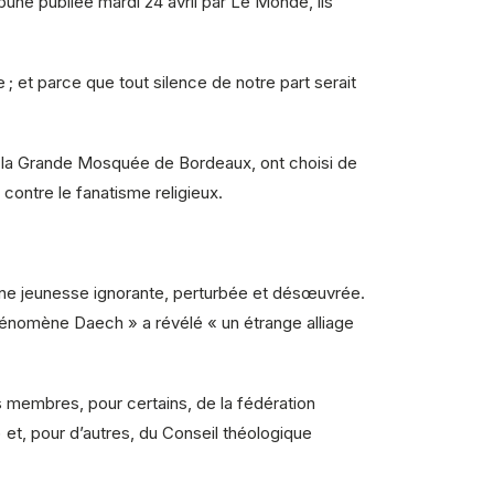
bune publiée mardi 24 avril par Le Monde, ils
 ; et parce que tout silence de notre part serait
e la Grande Mosquée de Bordeaux, ont choisi de
 contre le fanatisme religieux.
’une jeunesse ignorante, perturbée et désœuvrée.
 phénomène Daech » a révélé « un étrange alliage
s membres, pour certains, de la fédération
t, pour d’autres, du Conseil théologique