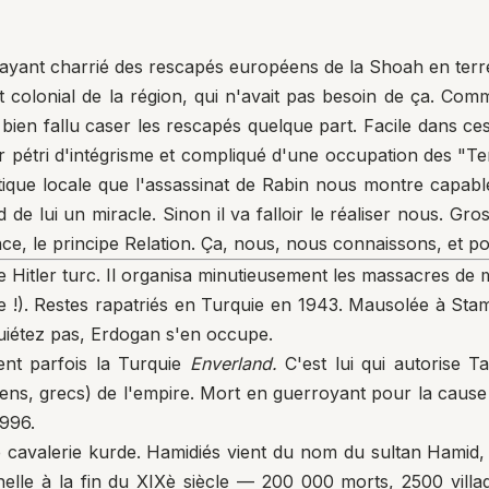
e ayant charrié des rescapés européens de la Shoah en terre
t colonial de la région, qui n'avait pas besoin de ça. Comme
l a bien fallu caser les rescapés quelque part. Facile dans 
 pétri d'intégrisme et compliqué d'une occupation des "Te
tique locale que l'assassinat de Rabin nous montre capable
d de lui un miracle. Sinon il va falloir le réaliser nous. Gr
nce, le principe Relation. Ça, nous, nous connaissons, et p
le Hitler turc. Il organisa minutieusement les massacres d
me !). Restes rapatriés en Turquie en 1943. Mausolée à Sta
uiétez pas, Erdogan s'en occupe.
nt parfois la Turquie
Enverland.
C'est lui qui autorise Tal
ens, grecs) de l'empire. Mort en guerroyant pour la cause 
996.
e cavalerie kurde. Hamidiés vient du nom du sultan Hamid, l
lle à la fin du XIXè siècle — 200 000 morts, 2500 villa