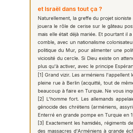
et Israël dans tout ça ?
Naturellement, la greffe du projet sionist
jouera le rôle de cerise sur le gâteau pos
mais elle était déjà mariée. Et pourtant i
comble, avec un nationalisme colonisateur
politique du Mur, pour alimenter une poli
viciosité du cercle. Si Dieu existe on atten
plus qu'à activer, avec le principe Espéra
[1]
Grand vizir. Les arméniens l'appellent 
pleine rue à Berlin (acquitté, tout de mê
beaucoup à faire en Turquie. Ne vous inq
[2]
L'homme fort. Les allemands appelaie
génocide des chrétiens (arméniens, assyri
Enterré en grande pompe en Turquie en 1
[3]
Exactement les
hamidiés
, régiments d
des massacres d'Arméniens à grande éche