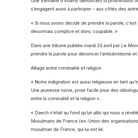
Une trentaine d’imams dénoncent la prolifération de
s’engagent aussi à participer – aux côtés des autres 
« Si nous avons décidé de prendre la parole, c’est p
désormais complice et donc coupable. »
Dans une tribune publiée mardi 24 avril par Le M
prendre la parole pour dénoncer l’antisémitisme et l
Alliage entre criminalité et religion
« Notre indignation est aussi religieuse en tant q
Une jeunesse naïve, proie facile pour des idéologue
entre la criminalité et la religion ».
« Daech n’était au fond qu’un alibi qui nous a rév
Musulmans de France (ex-Union des organisations 
musulman de France, qui lui est lié.