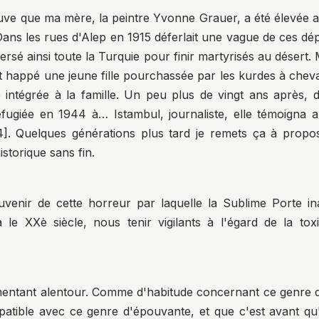
trouve que ma mère, la peintre Yvonne Grauer, a été élevée a
t. Dans les rues d'Alep en 1915 déferlait une vague de ces 
ersé ainsi toute la Turquie pour finir martyrisés au désert.
 et happé une jeune fille pourchassée par les kurdes à cheva
ille intégrée à la famille. Un peu plus de vingt ans apr
fugiée en 1944 à… Istambul, journaliste, elle témoigna 
4]
. Quelques générations plus tard je remets ça à propo
istorique sans fin.
uvenir de cette horreur par laquelle la Sublime Porte ina
e XXè siècle, nous tenir vigilants à l'égard de la toxi
ntant alentour. Comme d'habitude concernant ce genre de 
patible avec ce genre d'épouvante, et que c'est avant qu'