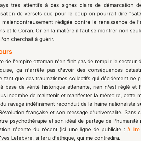
s très attentifs à des signes clairs de démarcation de
sation de versets que pour le coup on pourrait dire "sata
on malencontreusement rédigée
contre la renaissance de l'
 et le Coran. Or en la matière il faut se montrer non seule
'on cherchait à guérir.
ours
vre de l'empire ottoman n'en finit pas de remplir le secteu
uise, ça n'arrête pas d'avoir des conséquences catastr
e tant que des traumatismes collectifs qui décidément ne 
 à base de vérité historique attenante, rien n'est réglé et
us incombe de maintenir et manifester la mémoire, cette mé
du ravage indéfiniment reconduit de la haine nationaliste su
a Révolution française et son message d'universalité. Sans 
otre psychothérapie et son idéal de partage de l'humanité n
ion récente du récent (ici une ligne de publicité :
à lir
Yves Lefebvre, si féru d'éthique, qui me contredira.