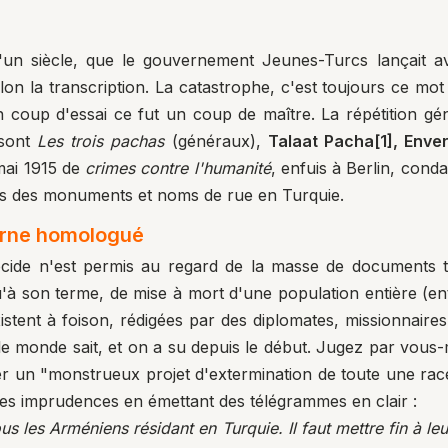
u'un siècle, que le gouvernement Jeunes-Turcs lançait a
on la transcription. La catastrophe, c'est toujours ce mot
coup d'essai ce fut un coup de maître. La répétition génér
 sont
Les trois pachas
(généraux),
Talaat Pacha
[1]
, Enve
 mai 1915 de
crimes contre
l'humanité
, enfuis à Berlin, co
iés des monuments et noms de rue en Turquie.
erne homologué
ocide n'est permis au regard de la masse de documents t
à son terme, de mise à mort d'une population entière (en
istent à foison, rédigées par des diplomates, missionnaire
 le monde sait, et on a su depuis le début. Jugez par vou
er un "monstrueux projet d'extermination de toute une rac
ues imprudences en émettant des télégrammes en clair :
 les Arméniens résidant en Turquie. Il faut mettre fin à leur