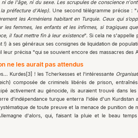
 ni de l'âge, ni du sexe. Les scrupules de conscience n'ont
la préfecture d'Alep).
Une second télégramme précise : "
rement les Arméniens habitant en Turquie. Ceux qui s’oppo
ur les femmes, les enfants et les infirmes, si tragiques qu
e, il faut mettre fin à leur existence
". Si cela ne s'appelle
t !) à ses généraux ses consignes de liquidation de populat
il leur précisa "qui se souvient encore des massacres des
on ne les aurait pas attendus
les… Kurdes
[3]
! les Tcherkesses et l'intéressante
Organisat
eich) composée de criminels libérés de prison, entraîn
cipé activement au génocide, ils auraient trouvé dans les
erre d'indépendance turque enterra l'idée d'un Kurdistan
 systématique de toute preuve et la menace de punition de m
'Allemagne d'alors, qui, faisant la pluie et le beau tem