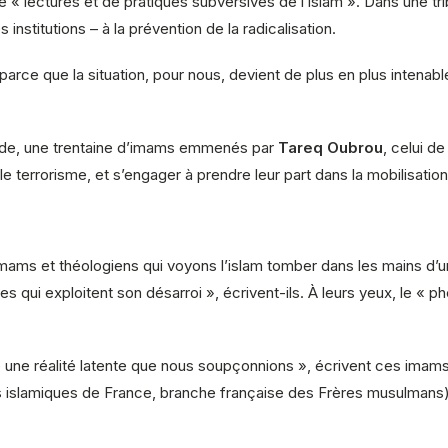
 « lectures et de pratiques subversives de l’islam ». Dans une tri
institutions – à la prévention de la radicalisation.
arce que la situation, pour nous, devient de plus en plus intenable
onde, une trentaine d’imams emmenés par
Tareq Oubrou
, celui d
e terrorisme, et s’engager à prendre leur part dans la mobilisation
u’imams et théologiens qui voyons l’islam tomber dans les mains d
s qui exploitent son désarroi », écrivent-ils. À leurs yeux, le «
élé une réalité latente que nous soupçonnions », écrivent ces imam
islamiques de France, branche française des Frères musulmans) e