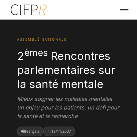
ASSEMBLÉ NATIONALE
èmes
2
Rencontres
parlementaires sur
la santé mentale
Mieux soigner les maladies mentales
un enjeu pour les patients, un défi pour
la santé et la recherche
Français
19/11/2007