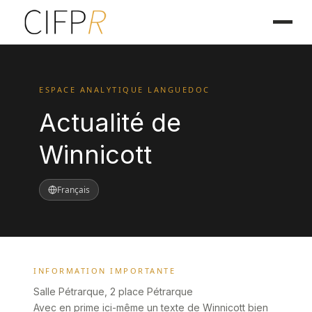
ESPACE ANALYTIQUE LANGUEDOC
Actualité de
Winnicott
Français
INFORMATION IMPORTANTE
Salle Pétrarque, 2 place Pétrarque
Avec en prime ici-même un texte de Winnicott bien