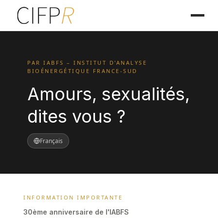
PAR IABFS – INSTITUT D'ANALYSE
BIOÉNERGÉTIQUE FRANCE-SUD
Amours, sexualités,
dites vous ?
Français
INFORMATION IMPORTANTE
30ème anniversaire de l'IABFS