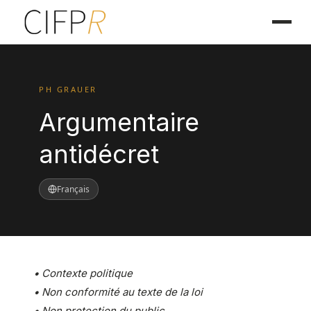
PH GRAUER
Argumentaire
antidécret
Français
• Contexte politique
• Non conformité au texte de la loi
• Non protection du public