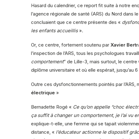
Hasard du calendrier, ce report fit suite à notre enq
l’agence régionale de santé (ARS) du Nord dans le 
concluaient que ce centre présente des «
dysfon
les enfants accueillis
».
Or, ce centre, fortement soutenu par
Xavier Bert
l’inspection de l’ARS, tous les psychologues travail
comportement
” de Lille-3, mais surtout, le cent
diplôme universitaire et où elle espérait, jusqu’au 6
Outre ces dysfonctionnements pointés par l’ARS, no
électrique
»
Bernadette Rogé
«
Ce qu’on appelle “choc électriq
ça suffit à changer un comportement, je l’ai vu 
explique-t-elle, une femme qui se tapait violemme
distance, «
l’éducateur actionne le dispositif gr