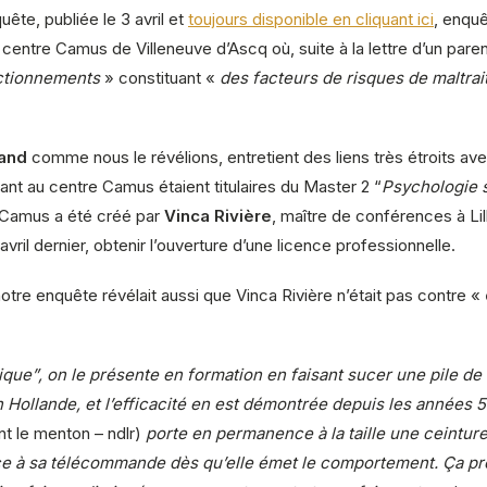
uête, publiée le 3 avril et
toujours disponible en cliquant ici
, enquê
centre Camus de Villeneuve d’Ascq où, suite à la lettre d’un pare
ctionnements
» constituant «
des facteurs de risques de maltrai
rand
comme nous le révélions, entretient des liens très étroits av
lant au centre Camus étaient titulaires du Master 2 “
Psychologie s
re Camus a été créé par
Vinca Rivière
, maître de conférences à Lil
 avril dernier, obtenir l’ouverture d’une licence professionnelle.
tre enquête révélait aussi que Vinca Rivière n’était pas contre «
ue”, on le présente en formation en faisant sucer une pile de 9 vo
en Hollande, et l’efficacité en est démontrée depuis les année
nt le menton – ndlr)
porte en permanence à la taille une ceinture
âce à sa télécommande dès qu’elle émet le comportement. Ça pro