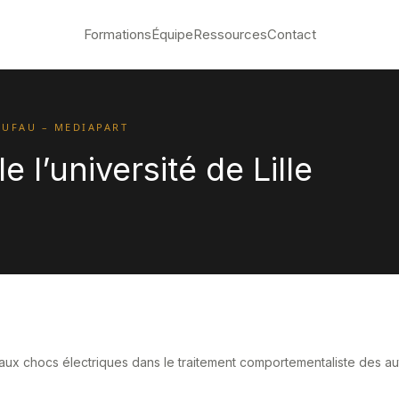
Formations
Équipe
Ressources
Contact
DUFAU – MEDIAPART
e l’université de Lille
aux chocs électriques dans le traitement comportementaliste des aut