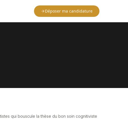
Déposer ma candidature
istes qui bouscule la thèse du bon soin cognitiviste