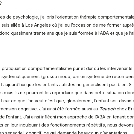
?
s de psychologie, j’ai pris l’orientation thérapie comportementale
e suis allée à Los Angeles où j’ai eu l’occasion de me former aup
donc quasiment trente ans que je suis formée à l’ABA et que je l’a
pratiquait un comportementalisme pur et dur où les intervenants ét
çait systématiquement (grosso modo, par un système de récompen
t aujourd’hui que les enfants autistes ne généralisent pas bien. S
s mais ils ne pourront les reproduire que dans cette situation donn
ant car ce que l’on veut c’est que, globalement, l’enfant soit dava
ension cognitive. J’ai ainsi été formée aussi au
Teacch
chez
Er
e l’enfant. J’ai ainsi infléchi mon approche de l’ABA en tenant c
s en leur inculquant des fonctionnements répétitifs, nous devons a
plan sensoriel, cognitif, ce qui demande beaucoup d’adaptations.