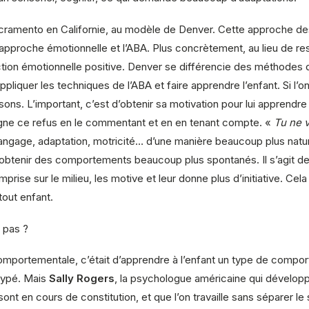
à Sacramento en Californie, au modèle de Denver. Cette approche des
l’approche émotionnelle et l’ABA. Plus concrètement, au lieu de res
raction émotionnelle positive. Denver se différencie des méthodes 
ur appliquer les techniques de l’ABA et faire apprendre l’enfant. Si l’
ons. L’important, c’est d’obtenir sa motivation pour lui apprendre
agne ce refus en le commentant et en en tenant compte. «
Tu ne v
langage, adaptation, motricité… d’une manière beaucoup plus natur
tenir des comportements beaucoup plus spontanés. Il s’agit de t
mprise sur le milieu, les motive et leur donne plus d’initiative. C
tout enfant.
t pas ?
comportementale, c’était d’apprendre à l’enfant un type de compo
otypé. Mais
Sally Rogers
, la psychologue américaine qui développ
sont en cours de constitution, et que l’on travaille sans séparer 