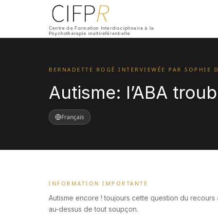
Centre de Formation Interdisciplinaire à la
Psychothérapie multiréférentielle
BERNADETTE ROGÉ INTERVIEWÉE PAR SOPHIE 
Autisme: l’ABA troubl
Français
INFORMATION IMPORTANTE
Autisme encore ! toujours cette question du recours 
au-dessus de tout soupçon.