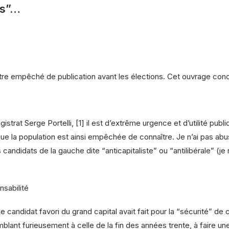
as”…
être empêché de publication avant les élections. Cet ouvrage conc
strat Serge Portelli, [1] il est d’extrême urgence et d’utilité publ
que la population est ainsi empêchée de connaître. Je n’ai pas ab
andidats de la gauche dite “anticapitaliste” ou “antilibérale” (j
nsabilité
e candidat favori du grand capital avait fait pour la “sécurité” de c
mblant furieusement à celle de la fin des années trente, à faire un