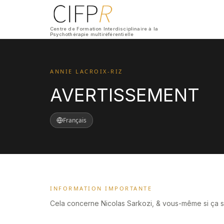
Centre de Formation Interdisciplinaire à la
Psychothérapie multiréférentielle
ANNIE LACROIX-RIZ
AVERTISSEMENT
Français
INFORMATION IMPORTANTE
Cela concerne Nicolas Sarkozi, & vous-même si ça s