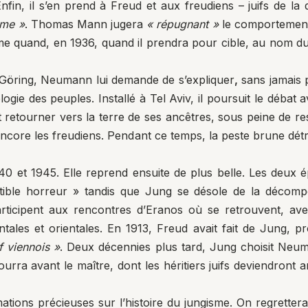
Enfin, il s’en prend à Freud et aux freudiens – juifs de 
sme »
. Thomas Mann jugera
« répugnant »
le comportement 
me quand, en 1936, quand il prendra pour cible, au nom du
 Göring, Neumann lui demande de s’expliquer
,
sans jamais p
ogie des peuples. Installé à Tel Aviv, il poursuit le déba
it retourner vers la terre de ses ancêtres, sous peine de
s encore les freudiens. Pendant ce temps, la peste brune dé
 et 1945. Elle reprend ensuite de plus belle. Les deux ép
ible horreur » tandis que Jung se désole de la décompos
rticipent aux rencontres d’Eranos où se retrouvent, a
entales et orientales. En 1913, Freud avait fait de Jung, p
f viennois »
. Deux décennies plus tard, Jung choisit Neuma
urra avant le maître, dont les héritiers juifs deviendront
ions précieuses sur l’histoire du jungisme. On regrettera