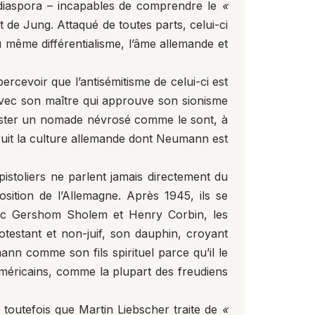
la diaspora – incapables de comprendre le
«
de Jung. Attaqué de toutes parts, celui-ci
 même différentialisme, l’âme allemande et
ercevoir que l’antisémitisme de celui-ci est
t avec son maître qui approuve son sionisme
 rester un nomade névrosé comme le sont, à
truit la culture allemande dont Neumann est
istoliers ne parlent jamais directement du
ition de l’Allemagne. Après 1945, ils se
vec Gershom Sholem et Henry Corbin, les
rotestant et non-juif, son dauphin, croyant
nn comme son fils spirituel parce qu’il le
 américains, comme la plupart des freudiens
 toutefois que Martin Liebscher traite de
«