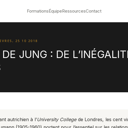
Formations
Équipe
Ressources
Contact
VRES, 25 10 2018
E JUNG : DE L’INÉGALIT
S
t autrichien à l’
University College
de Londres, les cent vi
umann (1905-1960) portent pour l’essentiel sur les relati