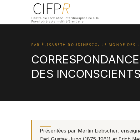
Centre de Formation Interdisciplinaire à la
Psychothérapie multiréférentielle
PAR ÉLISABETH ROUDINESCO, LE MONDE DES LI
CORRESPONDANCE D
DES INCONSCIENT
Présentées par Martin Liebscher, enseignan
Carl Gustav Jung (1875-1961) et Erich Ne