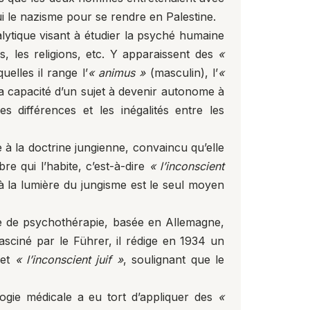
ui le nazisme pour se rendre en Palestine.
lytique visant à étudier la psyché humaine
s, les religions, etc. Y apparaissent des
«
elles il range l’
« animus »
(masculin), l’
«
a capacité d’un sujet à devenir autonome à
 différences et les inégalités entre les
 à la doctrine jungienne, convaincu qu’elle
re qui l’habite, c’est-à-dire
« l’inconscient
à la lumière du jungisme est le seul moyen
e de psychothérapie, basée en Allemagne,
sciné par le Führer, il rédige en 1934 un
et
« l’inconscient juif »
, soulignant que le
ologie médicale a eu tort d’appliquer des
«