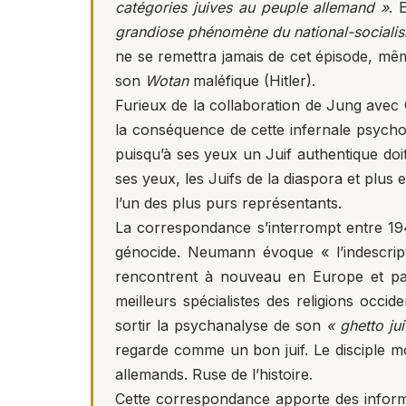
catégories juives au peuple allemand »
. 
grandiose phénomène du national-sociali
ne se remettra jamais de cet épisode, mê
son
Wotan
maléfique (Hitler).
Furieux de la collaboration de Jung avec
la conséquence de cette infernale psychol
puisqu’à ses yeux un Juif authentique do
ses yeux, les Juifs de la diaspora et plu
l’un des plus purs représentants.
La correspondance s’interrompt entre 1940
génocide. Neumann évoque « l’indescript
rencontrent à nouveau en Europe et pa
meilleurs spécialistes des religions occid
sortir la psychanalyse de son
« ghetto jui
regarde comme un bon juif. Le disciple mo
allemands. Ruse de l’histoire.
Cette correspondance apporte des informat