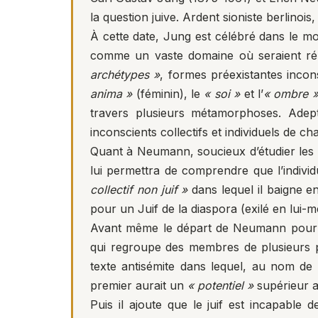
la question juive. Ardent sioniste berlino
À cette date, Jung est célébré dans le m
comme un vaste domaine où seraient réuni
archétypes »
, formes préexistantes incons
anima »
(féminin), le
« soi »
et l’
« ombre 
travers plusieurs métamorphoses. Adepte
inconscients collectifs et individuels de ch
Quant à Neumann, soucieux d’étudier les p
lui permettra de comprendre que l’individu
collectif non juif »
dans lequel il baigne e
pour un Juif de la diaspora (exilé en lui-
Avant même le départ de Neumann pour la
qui regroupe des membres de plusieurs pa
texte antisémite dans lequel, au nom de
premier aurait un
« potentiel »
supérieur 
Puis il ajoute que le juif est incapable