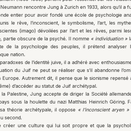
is, Neumann rencontre Jung à Zurich en 1933, alors qu’il a f
onde entier pour avoir fondé une école de psychologie ana
s le rêve, l’inconscient, le symbolisme, l’art, les mythe
cientes (imago) dévoilées par l’art et les rêves, parmi lesqu
»
, partie obscure de la psyché. Il nomme
« individuation »
l
 de la psychologie des peuples, il prétend analyser les
aque nation.
aradoxes de l’identité juive, il a adhéré avec enthousiasme
ation du Juif ne peut se réaliser que s’il abandonne l’omb
n Europe. Autrement dit, il pense que le sionisme repensé 
même) d’accéder au statut de Juif archétypal.
 Palestine, Jung accepte de diriger la Société allemand
ys sous la houlette du nazi Matthias Heinrich Göring. Fa
 sa théorie archétypale, il oppose
« l’inconscient aryen »
au second.
 de créer une culture qui lui soit propre et que la psych