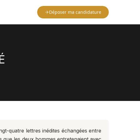
Déposer ma candidature
É
ngt-quatre lettres inédites échangées entre
ons que les deux hommes entretenaient avec