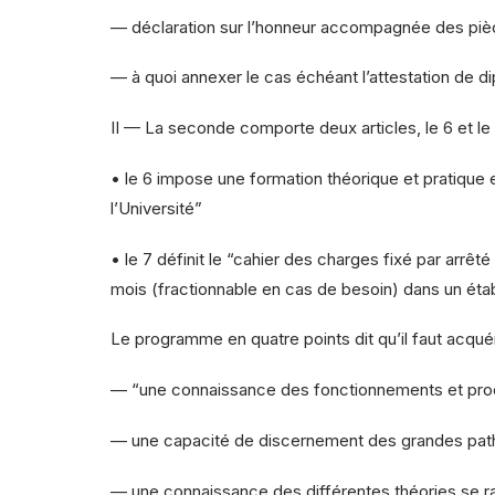
— déclaration sur l’honneur accompagnée des pièce
— à quoi annexer le cas échéant l’attestation de di
II — La seconde comporte deux articles, le 6 et le 
• le 6 impose une formation théorique et pratique 
l’Université”
• le 7 définit le “cahier des charges fixé par arrê
mois (fractionnable en cas de besoin) dans un ét
Le programme en quatre points dit qu’il faut acquér
— “une connaissance des fonctionnements et pro
— une capacité de discernement des grandes path
— une connaissance des différentes théories se ra