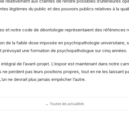
le relativement aux craintes de rendre possibles d’ultérieures o
s légitimes du public et des pouvoirs publics relatives à la qual
res et notre code de déontologie représentaient des références 
n de la faible dose imposée en psychopathologie universitaire, s
sset prévoyait une formation de psychopathologue sur cinq années.
 intégral de l’avant-projet. L’espoir est maintenant dans notre ca
s ne perdent pas leurs positions propres, tout en ne les laissant p
 L’un ne devrait plus jamais empêcher l’autre.
← Toutes les actualités