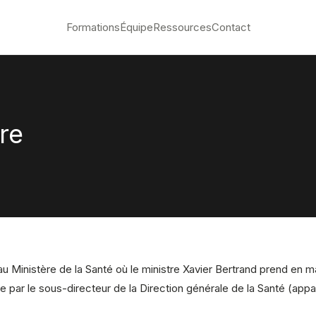
Formations
Équipe
Ressources
Contact
re
Ministère de la Santé où le ministre Xavier Bertrand prend en m
 par le sous-directeur de la Direction générale de la Santé (app