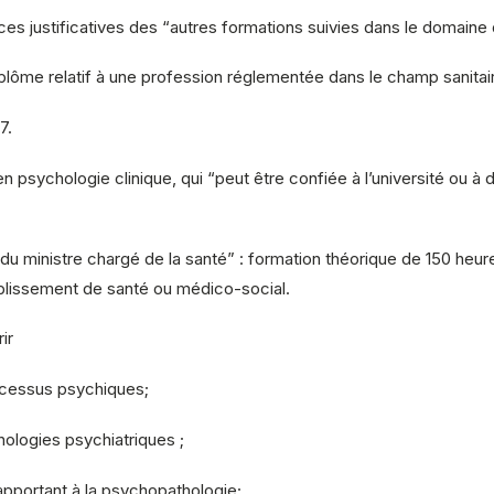
s justificatives des “autres formations suivies dans le domaine 
plôme relatif à une profession réglementée dans le champ sanitair
7.
en psychologie clinique, qui “peut être confiée à l’université ou
té du ministre chargé de la santé” : formation théorique de 150 he
ablissement de santé ou médico-social.
ir
cessus psychiques;
ologies psychiatriques ;
pportant à la psychopathologie;