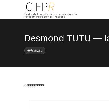
Centre de Formation Interdisciplinaire à la
Psychothérapie multiréférentielle
Desmond TUTU — la 
Français
aaaaaaaaaa