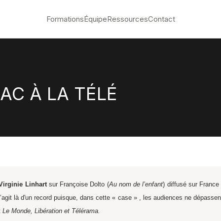
Formations
Équipe
Ressources
Contact
AC À LA TÉLÉ
Virginie Linhart
sur Françoise Dolto (
Au nom de l’enfant
) diffusé sur France
’agit là d'un record puisque, dans cette « case » , les audiences ne dépassen
t
Le Monde, Libération et Télérama.