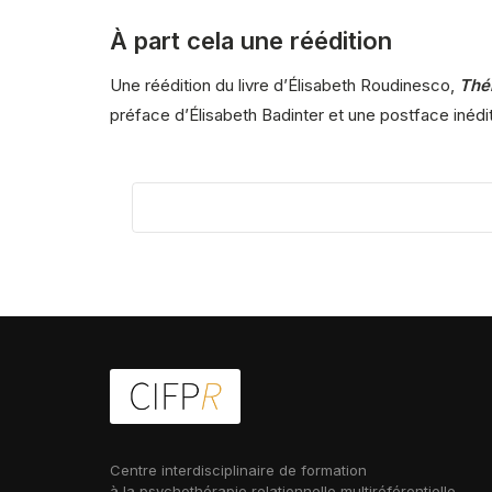
À part cela une réédition
Une réédition du livre d’Élisabeth Roudinesco,
Thé
préface d’Élisabeth Badinter et une postface inédit
Centre interdisciplinaire de formation
à la psychothérapie relationnelle multiréférentielle