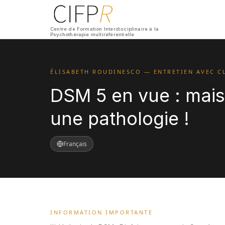
Centre de Formation Interdisciplinaire à la
Psychothérapie multiréférentielle
ÉLISABETH ROUDINESCO — ENTRETIEN AVEC C
DSM 5 en vue : mais 
une pathologie !
Français
INFORMATION IMPORTANTE