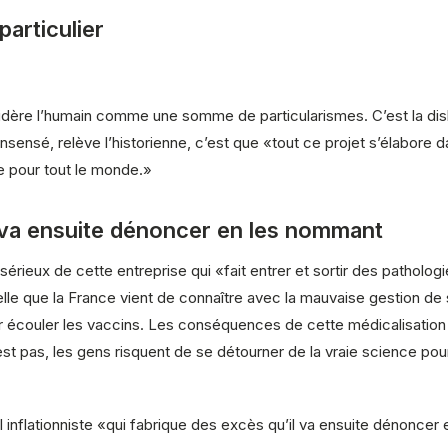
particulier
dère l’humain comme une somme de particularismes. C’est la disloca
sensé, relève l’historienne, c’est que «tout ce projet s’élabore 
le pour tout le monde.»
 va ensuite dénoncer en les nommant
rieux de cette entreprise qui «fait entrer et sortir des patholog
le que la France vient de connaître avec la mauvaise gestion de
r écouler les vaccins. Les conséquences de cette médicalisation à
st pas, les gens risquent de se détourner de la vraie science pour s
el inflationniste «qui fabrique des excès qu’il va ensuite dénonce