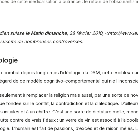
ces de cette médicalisation à outrance : le retour de l’obscurantism
idien suisse
le Matin dimanche
, 28 février 2010, <
http://www.le
i suscite de nombreuses controverses.
ologie
o combat depuis longtemps l’idéologie du DSM, cette «bible» qui a
’égard de ce modèle cognitivo-comportemental qui nie l’inconscie
seulement à remplacer la religion mais aussi, par une sorte de 
que fondée sur le conflit, la contradiction et la dialectique. D’ail
 initiales et à un chiffre. C’est une sorte de dictature molle, mond
utte contre de vrais fléaux : un verre de vin est associé à l’alc
ologie. L’humain est fait de passions, d’excès et de raison mêlés. 