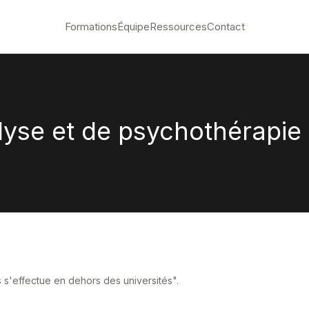
Formations
Équipe
Ressources
Contact
yse et de psychothérapie
 s'effectue en dehors des universités".