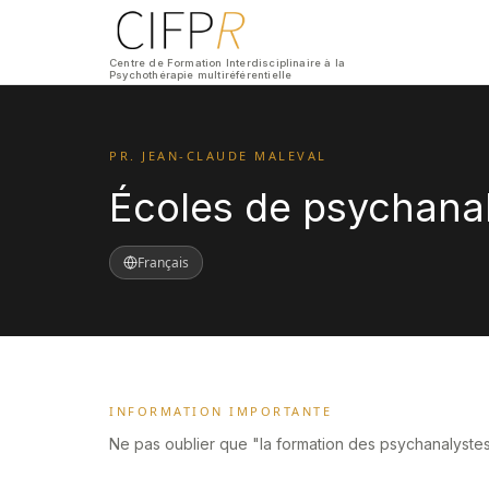
Centre de Formation Interdisciplinaire à la
Psychothérapie multiréférentielle
PR. JEAN-CLAUDE MALEVAL
Écoles de psychanal
Français
INFORMATION IMPORTANTE
Ne pas oublier que "la formation des psychanalystes