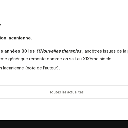
e
ion lacanienne.
les années 80 les
{{Nouvelles thérapies
, ancêtres issues de la
erme générique remonte comme on sait au XIXème siècle.
 lacanienne (note de l’auteur).
← Toutes les actualités