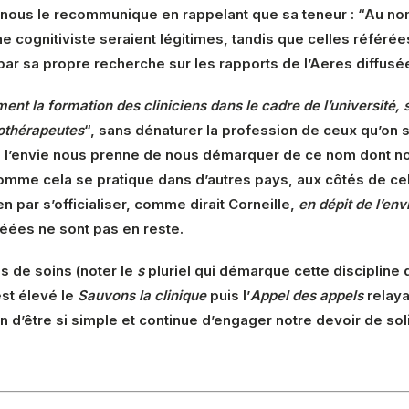
ous le recommunique en rappelant que sa teneur : “Au nom
 cognitiviste seraient légitimes, tandis que celles référé
par sa propre recherche sur les rapports de l’Aeres diffusée
ent la formation des cliniciens dans le cadre de l’université,
othérapeutes
“, sans dénaturer la profession de ceux qu’on s’
l’envie nous prenne de nous démarquer de ce nom dont nous
omme cela se pratique dans d’autres pays, aux côtés de cel
 par s’officialiser, comme dirait Corneille,
en dépit de l’env
éées ne sont pas en reste.
ons de soins (noter le
s
pluriel qui démarque cette discipline d
est élevé le
Sauvons la clinique
puis l’
Appel des appels
relaya
oin d’être si simple et continue d’engager notre devoir de soli