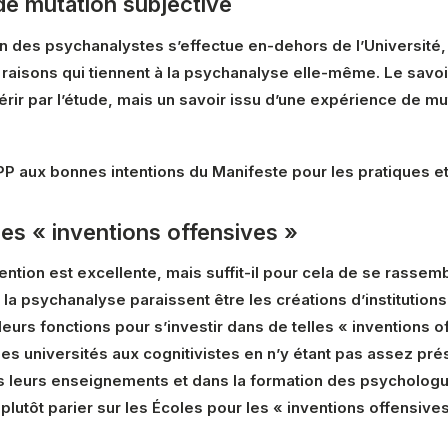
de mutation subjective
on des psychanalystes s’effectue en-dehors de l’Université, 
s raisons qui tiennent à la psychanalyse elle-même. Le savo
érir par l’étude, mais un savoir issu d’une expérience de mu
UPP aux bonnes intentions du
Manifeste pour les pratiques et
 les « inventions offensives »
ntention est excellente, mais suffit-il pour cela de se rass
la psychanalyse paraissent être les créations d’institutions
eurs fonctions pour s’investir dans de telles « inventions o
es universités aux cognitivistes en n’y étant pas assez pré
ans leurs enseignements et dans la formation des psycholog
e plutôt parier sur les Écoles pour les « inventions offensi