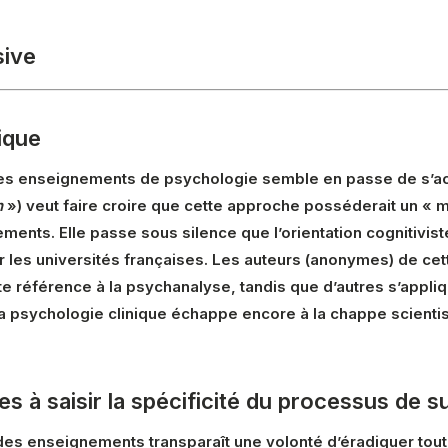
sive
ique
es enseignements de psychologie semble en passe de s’acc
n
») veut faire croire que cette approche posséderait un « m
ments. Elle passe sous silence que l’orientation cognitivis
es universités françaises. Les auteurs (anonymes) de cette
te référence à la psychanalyse, tandis que d’autres s’appliq
la psychologie clinique échappe encore à la chappe scientis
tes à saisir la spécificité du processus de s
 des enseignements transparaît une volonté d’éradiquer tout