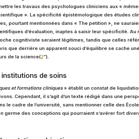
ettre les travaux des psychologues cliniciens aux « mêmes 
scientifique ». La spécificité épistémologique des études cl
, pourtant mentionnées dans « The petition », ne sauraient
entifiques d’évaluation, inaptes à saisir leur spécificité. 
che cognitiviste seraient légitimes, tandis que celles réf
ris que derrière un apparent souci d’équilibre se cache une
s de la science(
2
“).
 institutions de soins
ques et formations cliniques
» établit un constat de liquidati
vons. Cependant, il s’agit d’un texte rédigé dans une persp
ans le cadre de l’université, sans mentionner celle des Éco
en germe des conceptions qui pourraient s’avérer fort dive