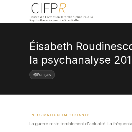
Centre de Formation Interdisciplinaire à la
Psychothérapie multiréférentielle
Éisabeth Roudinesco 
la psychanalyse 201
Français
INFORMATION IMPORTANTE
La guerre reste terriblement d'actualité. La fréquen