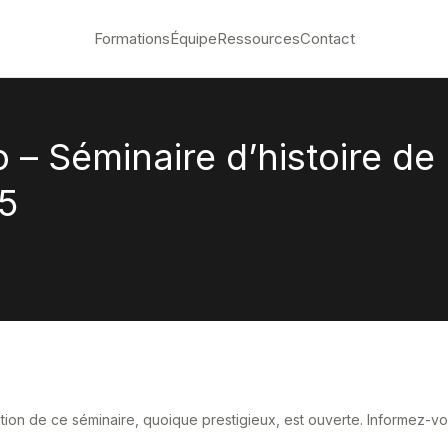
Formations
Équipe
Ressources
Contact
– Séminaire d’histoire de
5
tation de ce séminaire, quoique prestigieux, est ouverte. Informez-v