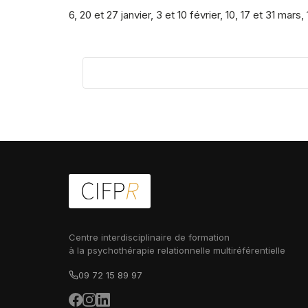
6, 20 et 27 janvier, 3 et 10 février, 10, 17 et 31 mars, 
Centre interdisciplinaire de formation
à la psychothérapie relationnelle multiréférentielle
09 72 15 89 97