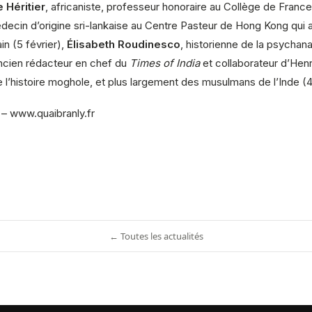
 Héritier
, africaniste, professeur honoraire au Collège de Fran
́decin d’origine sri-lankaise au Centre Pasteur de Hong Kong qui a 
ain (5 février),
Élisabeth Roudinesco
, historienne de la psychana
ancien rédacteur en chef du
Times of India
et collaborateur d’Henri 
e de l’histoire moghole, et plus largement des musulmans de l’Inde (4 
s – www.quaibranly.fr
← Toutes les actualités