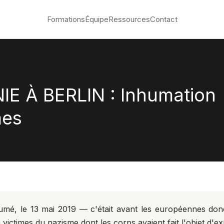
Formations
Équipe
Ressources
Contact
 À BERLIN : Inhumation
mes
nhumé, le 13 mai 2019 — c'était avant les européennes don
ictimes du nazisme dont les corps avaient fait l'objet d'ex