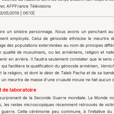
ec AFPFrance Télévisions
13/05/2019 | 06:13]
 dire un sinistre personnage. Nous avons un penchant au
mment employés. Celui de génocide ethnicise le meurtre
usage des populations exterminées au nom de principes dif
n qualité de musulmans, ou les arméniens, religion et nat
ir en arrière. Il faudra seulement constater que le sens du
 qui facilitera la qualification du génocide arménien,
Vernic
t la religion, et dont le désir de Taleb Pacha et de sa ban
r un meurtre de masse d'une cruauté inouïe ne fait aucun 
 de laboratoire
surprenant de la Seconde Guerre mondiale. Le Monde nou
, les restes microscopiques récemment retrouvés de victim
a guerre. Cette cérémonie peu commune, à l'initiative du 