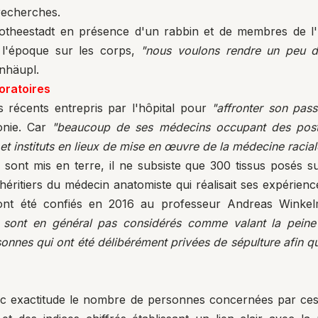
 recherches.
rotheestadt en présence d'un rabbin et de membres de l'
l'époque sur les corps,
"nous voulons rendre un peu de
inhäupl.
oratoires
rts récents entrepris par l'hôpital pour
"affronter son pass
onie. Car
"beaucoup de ses médecins occupant des postes
s et instituts en lieux de mise en œuvre de la médecine racia
sont mis en terre, il ne subsiste que 300 tissus posés su
 héritiers du médecin anatomiste qui réalisait ses expérien
u, ont été confiés en 2016 au professeur Andreas Wink
sont en général pas considérés comme valant la peine d'ê
rsonnes qui ont été délibérément privées de sépulture afin q
 avec exactitude le nombre de personnes concernées par c