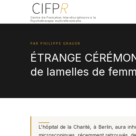
Centre de Formation Interdisciplinaire à la
Psychothérapie multiréférentielle
PAR PHILIPPE GRAUER
ÉTRANGE CÉRÉMONIE
de lamelles de fem
L'hôpital de la Charité, à Berlin, aura i
microscopiques, récemment retrouvés, de v