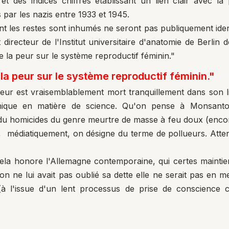
et des indices chiffrés établissant un lien clair avec 
 par les nazis entre 1933 et 1945.
nt les restes sont inhumés ne seront pas publiquement identi
irecteur de l'Institut universitaire d'anatomie de Berlin 
 de la peur sur le système reproductif féminin."
 la peur sur le système reproductif féminin."
teur est vraisemblablement mort tranquillement dans son lit,
thique en matière de science. Qu'on pense à Monsanto
du homicides du genre meurtre de masse à feu doux (encor
 médiatiquement, on désigne du terme de pollueurs. Attent
la honore l'Allemagne contemporaine, qui certes maintien
 on ne lui avait pas oublié sa dette elle ne serait pas en m
 (à l'issue d'un lent processus de prise de conscience 