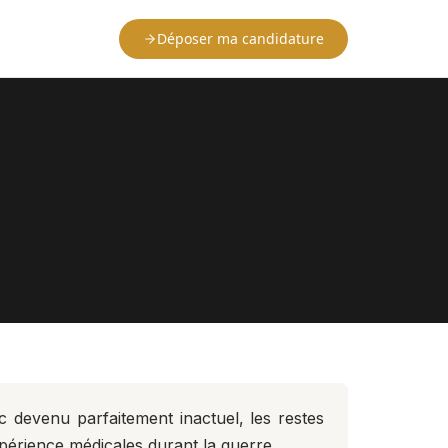
Déposer ma candidature
c devenu parfaitement inactuel, les restes
périence médicales durant la guerre.