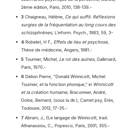
2ème édition, Paris, 2010, 138-139.-
3
Chaigneau, Hélène,
Ce qui suffit. Réflexions
surgies de la fréquentation au long cours des
schizophrènes,
L’inform. Psych., 1983, 59, 3-
4
Robelet, H F.,
Effets de lieu et psychose,
Thèse de médecine, Angers, 1981.-
5
Tournier, Michel,
Le roi des aulnes,
Gallimard,
Paris, 1970.-
6
Delion Pierre, “Donald Winnicott, Michel
Tournier, et la fonction phorique,” in
Winnicott
et la création humaine,
Braconnier, André,
Golse, Bernard, (sous la dir.), Carnet psy, Erès,
Toulouse, 2012, 17-35.-
7
Abram, J., {Le langage de Winnicott, trad.
Athanassiou, C., Popesco, Paris, 2001, 355.-