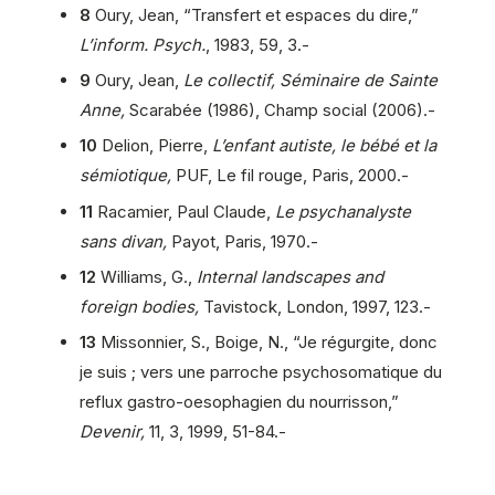
8
Oury, Jean, “Transfert et espaces du dire,”
L’inform. Psych.
, 1983, 59, 3.-
9
Oury, Jean,
Le collectif, Séminaire de Sainte
Anne,
Scarabée (1986), Champ social (2006).-
10
Delion, Pierre,
L’enfant autiste, le bébé et la
sémiotique,
PUF, Le fil rouge, Paris, 2000.-
11
Racamier, Paul Claude,
Le psychanalyste
sans divan,
Payot, Paris, 1970.-
12
Williams, G.,
Internal landscapes and
foreign bodies,
Tavistock, London, 1997, 123.-
13
Missonnier, S., Boige, N., “Je régurgite, donc
je suis ; vers une parroche psychosomatique du
reflux gastro-oesophagien du nourrisson,”
Devenir,
11, 3, 1999, 51-84.-