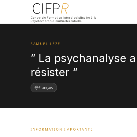
Centre de Formation Interdisciplinaire à la
Psychothérapie multiréférentielle
SAMUEL LÉZÉ
” La psychanalyse a
résister “
Français
INFORMATION IMPORTANTE