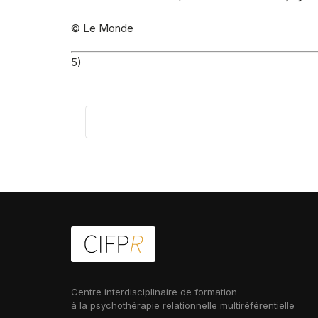
© Le Monde
5)
Centre interdisciplinaire de formation
à la psychothérapie relationnelle multiréférentielle