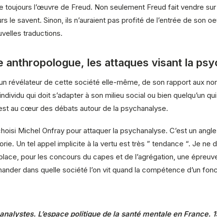
ite toujours l’œuvre de Freud. Non seulement Freud fait vendre s
rs le savent. Sinon, ils n’auraient pas profité de l’entrée de son o
velles traductions.
nthropologue, les attaques visant la psy
un révélateur de cette société elle-même, de son rapport aux norm
dividu qui doit s’adapter à son milieu social ou bien quelqu’un qu
, est au cœur des débats autour de la psychanalyse.
choisi Michel Onfray pour attaquer la psychanalyse. C’est un angle 
ie. Un tel appel implicite à la vertu est très ” tendance “. Je ne 
place, pour les concours du capes et de l’agrégation, une épreuve 
nder dans quelle société l’on vit quand la compétence d’un foncti
hanalystes. L’espace politique de la santé mentale en France.