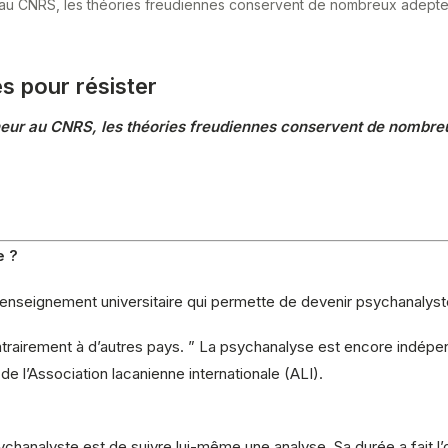
au CNRS, les théories freudiennes conservent de nombreux adeptes 
s pour résister
eur au CNRS, les théories freudiennes conservent de nombre
e ?
 d’enseignement universitaire qui permette de devenir psychanalyst
ntrairement à d’autres pays. ” La psychanalyse est encore indépenda
e l’Association lacanienne internationale (ALI).
ychanalyste est de suivre lui-même une analyse. Sa durée a fait l’o