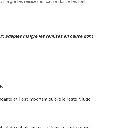
malgré les remises en cause dont elles font
ux adeptes malgré les remises en cause dont
e.
nte et il est important qu’elle le reste “, juge
bjet de débats infinis. Le futur analyste prend