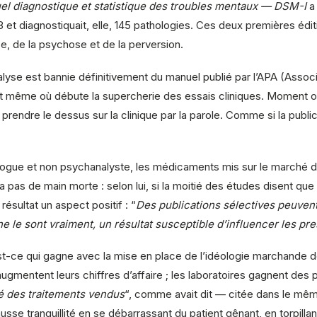
l diagnostique et statistique des troubles mentaux — DSM-I
a 
 et diagnostiquait, elle, 145 pathologies. Ces deux premières édit
e, de la psychose et de la perversion.
alyse est bannie définitivement du manuel publié par l’APA (Assoc
t même où débute la supercherie des essais cliniques. Moment où, s
ndre le dessus sur la clinique par la parole. Comme si la publicit
logue et non psychanalyste, les médicaments mis sur le marché de
va pas de main morte : selon lui, si la moitié des études disent qu
 résultat un aspect positif : “
Des publications sélectives peuvent
 le sont vraiment, un résultat susceptible d’influencer les pre
i est-ce qui gagne avec la mise en place de l’idéologie marchan
mentent leurs chiffres d’affaire ; les laboratoires gagnent des p
té des traitements vendus
“, comme avait dit — citée dans le mê
sse tranquillité en se débarrassant du patient gênant, en torpillan