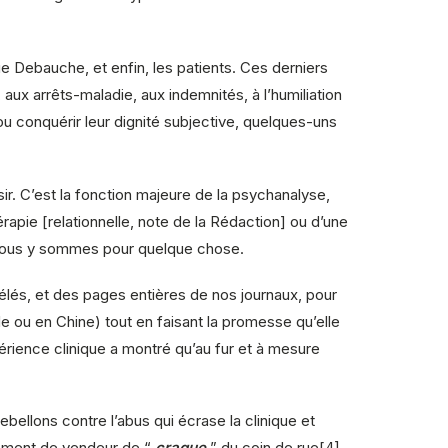
e Debauche, et enfin, les patients. Ces derniers
ux arrêts-maladie, aux indemnités, à l’humiliation
ou conquérir leur dignité subjective, quelques-uns
sir. C’est la fonction majeure de la psychanalyse,
érapie [relationnelle, note de la Rédaction] ou d’une
, nous y sommes pour quelque chose.
 télés, et des pages entières de nos journaux, pour
ou en Chine) tout en faisant la promesse qu’elle
périence clinique a montré qu’au fur et à mesure
ellons contre l’abus qui écrase la clinique et
tement de vendeur de “
craque
” du coin de rue[4].