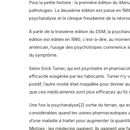
Pour la petite histoire : la première édition du
Manue
pathologies. La deuxième édition est parue en 1968
psychanalyse et la clinique freudienne de la névros
À partir de la troisième édition du DSM, la psychan
édition est éditée en 1980, c’est-à-dire, au momen
américain, l’usage des psychotropes commence à pre
du symptôme.
Selon Erick Turner, qui est psychiatre et pharmaco
efficacité exagérée par les fabricants. Turner n’y 
positif, l’autre moitié était maquillée pour donner au
que ces médicaments sont plus efficaces qu’ils ne
Une fois la psychanalyse[2] sortie du terrain, qu
considérables quand les usines pharmaceutiques aug
d’une maladie à traiter pour augmenter la quanti
Mintzes ; les médecins gagnent. Ils gagnent une fau