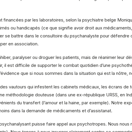
 financées par les laboratoires, selon la psychiatre belge Moniqu
imés ou handicapés (ce que signifie avoir droit aux médicaments, a
ller se battre dans le consultoire du psychanalyste pour défendre 
per en association.
inhiber, paralyser ou droguer les patients, mais de réanimer leur dé
ûr, il est difficile de supporter le combat quotidien d’une psychoth
’évidence que si nous sommes dans la situation qui est la nôtre
ant des vautours qui infestent les cabinets médicaux, les écrans de
ne méthodologie douteuse (dans une ex-république URSS, en Inde 
nvénients du transfert (l’amour et la haine, par exemple). Notre ex
t moins dans la demande de médicaments et d’assistanat.
sychanalysant puisse faire appel aux psychotropes. Nous nous reb
tients). Nous tenons à nous insurger clairement contre ce compor