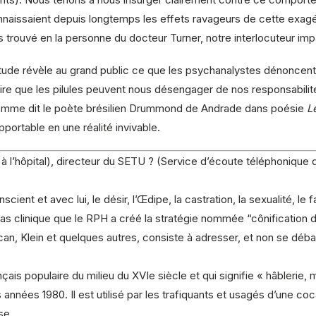
onnaissaient depuis longtemps les effets ravageurs de cette exa
trouvé en la personne du docteur Turner, notre interlocuteur impa
étude révèle au grand public ce que les psychanalystes dénoncent
roire que les pilules peuvent nous désengager de nos responsabili
omme dit le poète brésilien Drummond de Andrade dans poésie
L
pportable en une réalité invivable.
l’hôpital), directeur du SETU ? (Service d’écoute téléphonique d
scient et avec lui, le désir, l’Œdipe, la castration, la sexualité, l
rras clinique que le RPH a créé la stratégie nommée “cônification 
an, Klein et quelques autres, consiste à adresser, et non se déba
ais populaire du milieu du XVIe siècle et qui signifie « hâblerie,
s années 1980. Il est utilisé par les trafiquants et usagés d’une 
se.