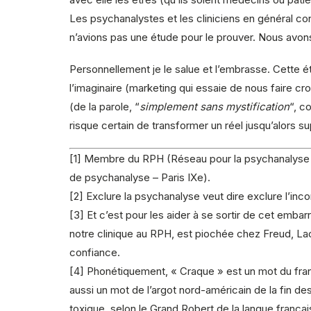
Les psychanalystes et les cliniciens en général c
n’avions pas une étude pour le prouver. Nous avons 
Personnellement je le salue et l’embrasse. Cette 
l’imaginaire (marketing qui essaie de nous faire c
(de la parole, “
simplement sans mystification
“, c
risque certain de transformer un réel jusqu’alors su
[1] Membre du RPH (Réseau pour la psychanalyse à 
de psychanalyse – Paris IXe).
[2] Exclure la psychanalyse veut dire exclure l’incon
[3] Et c’est pour les aider à se sortir de cet emba
notre clinique au RPH, est piochée chez Freud, Lac
confiance.
[4] Phonétiquement, « Craque » est un mot du franç
aussi un mot de l’argot nord-américain de la fin de
toxique, selon le Grand Robert de la langue françai