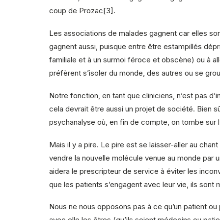
coup de Prozac[3].
Les associations de malades gagnent car elles sont
gagnent aussi, puisque entre être estampillés dépr
familiale et à un surmoi féroce et obscène) ou à a
préfèrent s’isoler du monde, des autres ou se grou
Notre fonction, en tant que cliniciens, n’est pas d’
cela devrait être aussi un projet de société. Bien s
psychanalyse où, en fin de compte, on tombe sur l
Mais il y a pire. Le pire est se laisser-aller au ch
vendre la nouvelle molécule venue au monde par u
aidera le prescripteur de service à éviter les inco
que les patients s’engagent avec leur vie, ils son
Nous ne nous opposons pas à ce qu’un patient ou p
avec elle les êtres (qu’ils soient médecins ou pa