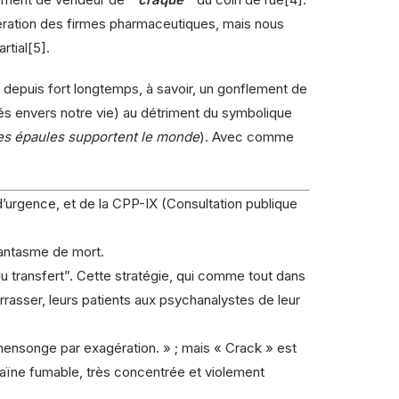
gération des firmes pharmaceutiques, mais nous
rtial[5].
 depuis fort longtemps, à savoir, un gonflement de
tés envers notre vie) au détriment du symbolique
es épaules supportent le monde
). Avec comme
’urgence, et de la CPP-IX (Consultation publique
e fantasme de mort.
du transfert”. Cette stratégie, qui comme tout dans
rrasser, leurs patients aux psychanalystes de leur
 mensonge par exagération. » ; mais « Crack » est
cocaïne fumable, très concentrée et violement