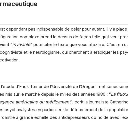
harmaceutique
est cependant pas indispensable de celer pour autant. Il y a place
figuration complexe prend le dessus de façon telle qu’il veut pr
vient “
invivable
” pour citer le texte que vous allez lire. C’est en 
 cognitiviste et le neurologisme, qui cherchent à éradiquer les psy
ctivation.
l’étude d’Erick Turner de l’Université de l’Oregon, met sérieusem
es mis sur le marché depuis le milieu des années 1980 : “
La fluox
te agence américaine du médicament
“, écrit la journaliste Catheri
 psychanalystes en particulier ; le détournement de la population de
mercantile à grande échelle des antidépresseurs coïncide avec l’