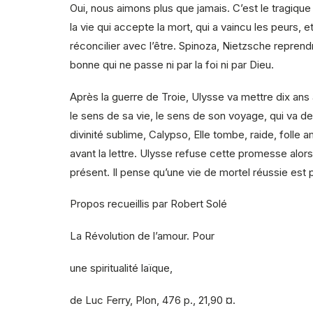
Oui, nous aimons plus que jamais. C’est le tragiqu
la vie qui accepte la mort, qui a vaincu les peurs, 
réconcilier avec l’être. Spinoza, Nietzsche reprendro
bonne qui ne passe ni par la foi ni par Dieu.
Après la guerre de Troie, Ulysse va mettre dix ans à 
le sens de sa vie, le sens de son voyage, qui va de 
divinité sublime, Calypso, Elle tombe, raide, folle a
avant la lettre. Ulysse refuse cette promesse alors q
présent. Il pense qu’une vie de mortel réussie est p
Propos recueillis par Robert Solé
La Révolution de l’amour. Pour
une spiritualité laïque,
de Luc Ferry, Plon, 476 p., 21,90 ¤.