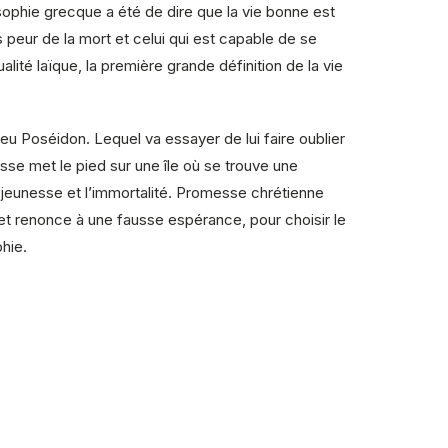
sophie grecque a été de dire que la vie bonne est
us peur de la mort et celui qui est capable de se
alité laïque, la première grande définition de la vie
 dieu Poséidon. Lequel va essayer de lui faire oublier
ysse met le pied sur une île où se trouve une
 la jeunesse et l’immortalité. Promesse chrétienne
ie et renonce à une fausse espérance, pour choisir le
phie.