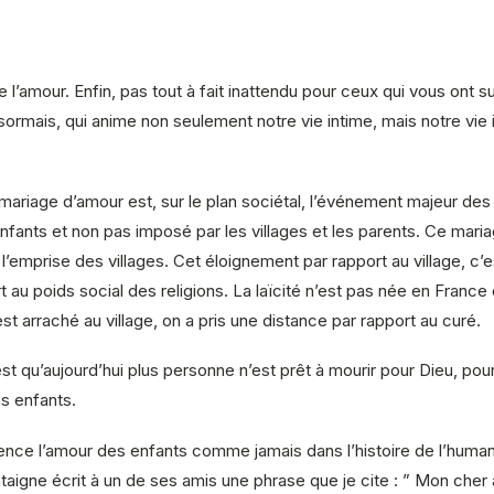
de l’amour. Enfin, pas tout à fait inattendu pour ceux qui vous ont 
sormais, qui anime non seulement notre vie intime, mais notre vie i
u mariage d’amour est, sur le plan sociétal, l’événement majeur de
nfants et non pas imposé par les villages et les parents. Ce maria
rt à l’emprise des villages. Cet éloignement par rapport au village, 
t au poids social des religions. La laïcité n’est pas née en France d
’est arraché au village, on a pris une distance par rapport au curé.
 qu’aujourd’hui plus personne n’est prêt à mourir pour Dieu, pour 
s enfants.
nce l’amour des enfants comme jamais dans l’histoire de l’humani
igne écrit à un de ses amis une phrase que je cite : ” Mon cher am