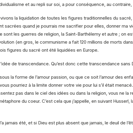
vidualisme et au repli sur soi, a pour conséquence, au contraire, l’
vivons la liquidation de toutes les figures traditionnelles du sac
 sacrées quand je pourrais me sacrifier pour elles, donner ma vie po
e sont les guerres de religion, la Saint-Barthélemy et autre ; on es
révolution (en gros, le communisme a fait 120 millions de morts dan
rois figures du sacré ont été liquidées en Europe.
 l’idée de transcendance. Qu’est donc cette transcendance sans 
ous la forme de l’amour passion, ou que ce soit l’amour des enfa
ù vous pourriez à la limite donner votre vie pour lui s’il était men
sentez pas dans le ciel des idées ou dans la religion, vous ne la 
e métaphore du coeur. C’est cela que j’appelle, en suivant Husserl
’a jamais été, et si Dieu est plus absent que jamais, le deuil de l