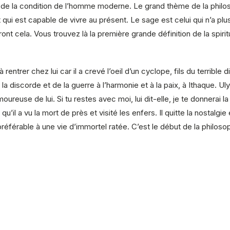
e de la condition de l’homme moderne. Le grand thème de la philo
et qui est capable de vivre au présent. Le sage est celui qui n’a pl
nt cela. Vous trouvez là la première grande définition de la spiritu
rentrer chez lui car il a crevé l’oeil d’un cyclope, fils du terrible
la discorde et de la guerre à l’harmonie et à la paix, à Ithaque. Ul
moureuse de lui. Si tu restes avec moi, lui dit-elle, je te donnerai
u’il a vu la mort de près et visité les enfers. Il quitte la nostalg
référable à une vie d’immortel ratée. C’est le début de la philoso