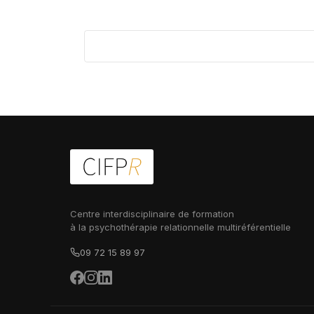
Centre interdisciplinaire de formation
à la psychothérapie relationnelle multiréférentielle
09 72 15 89 97