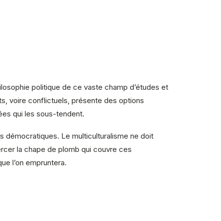
hilosophie politique de ce vaste champ d’études et
ts, voire conflictuels, présente des options
ées qui les sous-tendent.
és démocratiques. Le multiculturalisme ne doit
 percer la chape de plomb qui couvre ces
 que l’on empruntera.