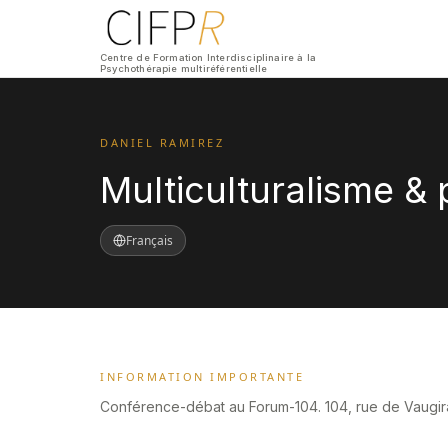
Centre de Formation Interdisciplinaire à la
Psychothérapie multiréférentielle
DANIEL RAMIREZ
Multiculturalisme & 
Français
INFORMATION IMPORTANTE
Conférence-débat au Forum-104. 104, rue de Vaugir