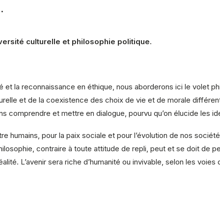
.
ité culturelle et philosophie politique.
té et la reconnaissance en éthique, nous aborderons ici le volet p
urelle et de la coexistence des choix de vie et de morale différen
s comprendre et mettre en dialogue, pourvu qu’on élucide les id
re humains, pour la paix sociale et pour l’évolution de nos sociét
hilosophie, contraire à toute attitude de repli, peut et se doit de
alité. L’avenir sera riche d’humanité ou invivable, selon les voies