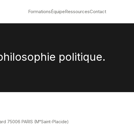
Formations
Équipe
Ressources
Contact
philosophie politique.
ard 75006 PARIS (M°Saint-Placide)