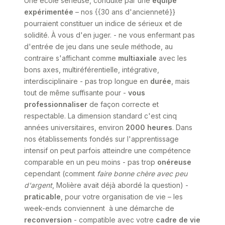
Une école sérieuse, conduite par une
équipe
expérimentée
– nos {{30 ans d'ancienneté}}
pourraient constituer un indice de sérieux et de
solidité. À vous d'en juger. - ne vous enfermant pas
d'entrée de jeu dans une seule méthode, au
contraire s'affichant comme
multiaxiale
avec les
bons axes, multiréférentielle, intégrative,
interdisciplinaire - pas trop longue en
durée
, mais
tout de même suffisante pour -
vous
professionnaliser
de façon correcte et
respectable. La dimension standard c'est cinq
années universitaires, environ
2000 heures
. Dans
nos établissements fondés sur l'apprentissage
intensif on peut parfois atteindre une compétence
comparable en un peu moins - pas trop
onéreuse
cependant (comment
faire bonne chère avec peu
d'argent
, Molière avait déjà abordé la question) -
praticable
, pour votre organisation de vie – les
week-ends conviennent à une démarche de
reconversion
- compatible avec votre
cadre de vie