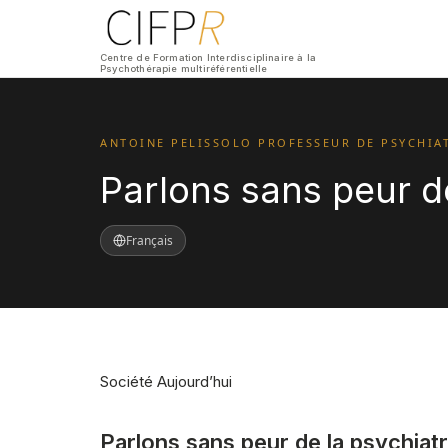
Centre de Formation Interdisciplinaire à la
Psychothérapie multiréférentielle
ANTOINE PELISSOLO PROFESSEUR DE PSYCHIATR
Parlons sans peur de
Français
Société Aujourd’hui
Parlons sans peur de la psychiatr