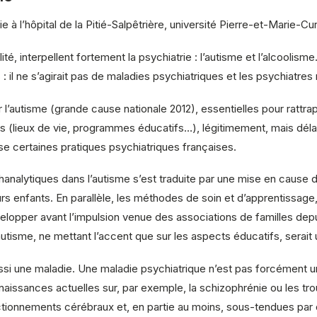
l’hôpital de la Pitié-Salpêtrière, université Pierre-et-Marie-Cur
té, interpellent fortement la psychiatrie : l’autisme et l’alcoolis
s : il ne s’agirait pas de maladies psychiatriques et les psychiatr
l’autisme (grande cause nationale 2012), essentielles pour rattrap
 (lieux de vie, programmes éducatifs…), légitimement, mais délaiss
e certaines pratiques psychiatriques françaises.
nalytiques dans l’autisme s’est traduite par une mise en cause d
leurs enfants. En parallèle, les méthodes de soin et d’apprentissa
lopper avant l’impulsion venue des associations de familles depui
utisme, ne mettant l’accent que sur les aspects éducatifs, serait 
 aussi une maladie. Une maladie psychiatrique n’est pas forcémen
nnaissances actuelles sur, par exemple, la schizophrénie ou les t
tionnements cérébraux et, en partie au moins, sous-tendues par de