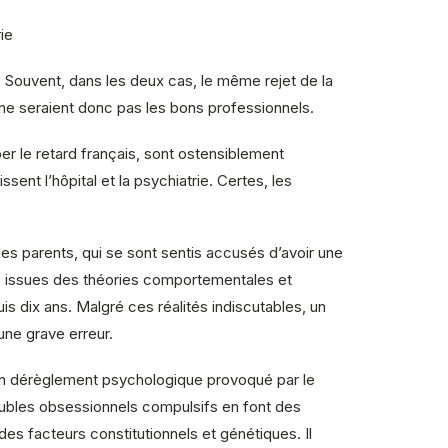
ie
me. Souvent, dans les deux cas, le même rejet de la
es ne seraient donc pas les bons professionnels.
er le retard français, sont ostensiblement
ent l’hôpital et la psychiatrie. Certes, les
es parents, qui se sont sentis accusés d’avoir une
ge, issues des théories comportementales et
s dix ans. Malgré ces réalités indiscutables, un
une grave erreur.
t un dérèglement psychologique provoqué par le
roubles obsessionnels compulsifs en font des
s facteurs constitutionnels et génétiques. Il