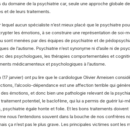
s du domaine de la psychiatrie car, seule une approche globale de
 et de leurs traitements.
lequel aucun spécialiste n’est mieux placé que le psychiatre pour 
crypter les émotions, à se construire une représentation de soi-m
 sont menées par des équipes de psychiatrie et de pédopsychiat
ues de l’autisme. Psychiatrie n’est synonyme ni d’asile ni de ps
n avec des psychologues, les thérapies comportementales et cogni
tements médicamenteux et psychologiques à l’autisme.
n (17 janvier) ont pu lire que le cardiologue Olivier Ameisen consi
ictions, l’alcoolo-dépendance est une affection terrible qui gén
et des émotions, et donc bien une pathologie relevant de la psych
traitement potentiel, le baclofène, qui lui a permis de guérir lui-
pos, psychiatrie égale honte et folie. Et les bons traitements doive
e nous l’entendons souvent dans la bouche de nos confrères non
, mais ça n’est pas le plus grave. Les principales victimes sont l