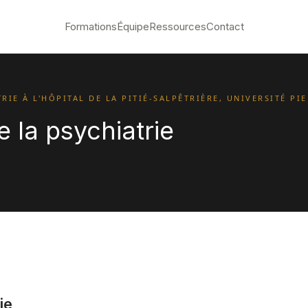
Formations
Équipe
Ressources
Contact
IE À L'HÔPITAL DE LA PITIÉ-SALPÊTRIÈRE, UNIVERSITÉ PI
 la psychiatrie
ie