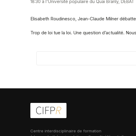
18:30 à l'Université populaire du Quai Branly, DÉBAT
Elisabeth Roudinesco, Jean-Claude Milner débattent
Trop de loi tue la loi. Une question d’actualité. N
Centre interdisciplinaire de formation