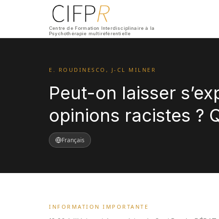
Centre de Formation Interdisciplinaire à la
Psychothérapie multiréférentielle
E. ROUDINESCO, J-CL MILNER
Peut-on laisser s’ex
opinions racistes ? Qu
Français
INFORMATION IMPORTANTE