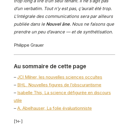
trop long à lire d’un seul tenant. Il ne s’agit pas
d’un verbatim. Tout n’y est pas, ç’aurait été trop.
L’intégrale des communications sera par ailleurs
publiée dans le
Nouvel âne
. Nous ne faisons que
prendre un peu d’avance — et de synthétisation.
Philippe Grauer
Au sommaire de cette page
–
JCl Milner, les nouvelles sciences occultes
–
BHL, Nouvelles figures de l’obscurantisme
–
Isabelle This, La science défigurée en discours
utile
–
A. Abelhauser, La folie évaluationniste
[1<-]