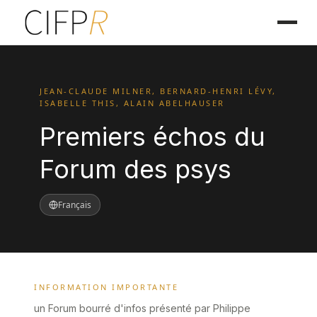
JEAN-CLAUDE MILNER, BERNARD-HENRI LÉVY,
ISABELLE THIS, ALAIN ABELHAUSER
Premiers échos du
Forum des psys
Français
INFORMATION IMPORTANTE
un Forum bourré d'infos présenté par Philippe