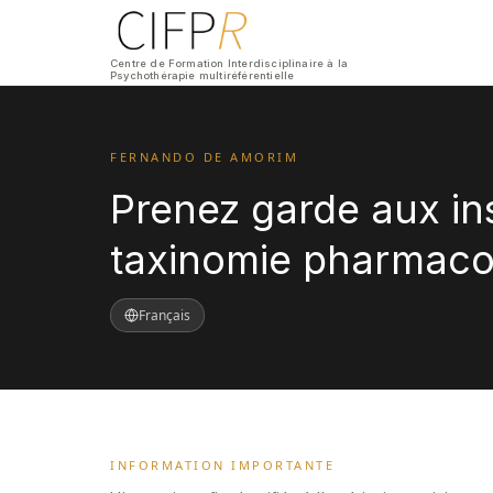
Centre de Formation Interdisciplinaire à la
Psychothérapie multiréférentielle
FERNANDO DE AMORIM
Prenez garde aux in
taxinomie pharmacol
Français
INFORMATION IMPORTANTE