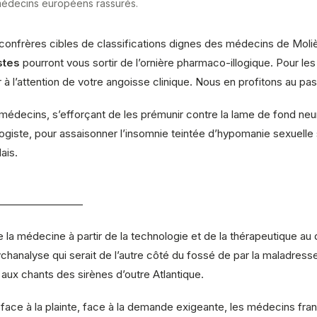
s médecins européens rassurés.
s, confrères cibles de classifications dignes des médecins de Mo
stes
pourront vous sortir de l’ornière pharmaco-illogique. Pour le
 à l’attention de votre angoisse clinique. Nous en profitons au p
 médecins, s’efforçant de les prémunir contre la lame de fond ne
logiste, pour assaisonner l’insomnie teintée d’hypomanie sexuell
ais.
————————
de la médecine à partir de la technologie et de la thérapeutique a
ychanalyse qui serait de l’autre côté du fossé de par la maladress
 aux chants des sirènes d’outre Atlantique.
 face à la plainte, face à la demande exigeante, les médecins fr