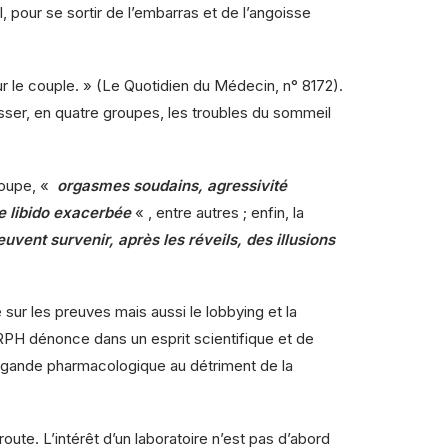
 pour se sortir de l’embarras et de l’angoisse
ur le couple. » (Le Quotidien du Médecin, n° 8172).
asser, en quatre groupes, les troubles du sommeil
roupe, «
orgasmes soudains, agressivité
 libido exacerbée
« , entre autres ; enfin, la
vent survenir, après les réveils, des illusions
sur les preuves mais aussi le lobbying et la
e RPH dénonce dans un esprit scientifique et de
opagande pharmacologique au détriment de la
ute. L’intérêt d’un laboratoire n’est pas d’abord