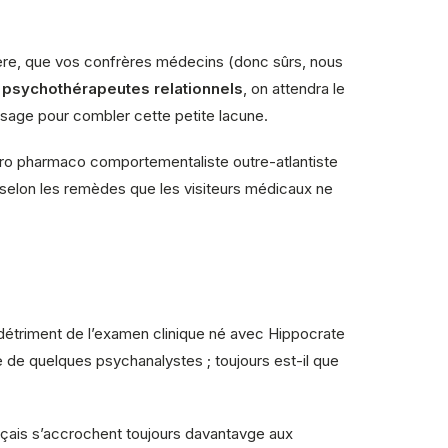
lière, que vos confrères médecins (donc sûrs, nous
s
psychothérapeutes relationnels
, on attendra le
assage pour combler cette petite lacune.
uro pharmaco comportementaliste outre-atlantiste
e selon les remèdes que les visiteurs médicaux ne
u détriment de l’examen clinique né avec Hippocrate
e de quelques psychanalystes ; toujours est-il que
ançais s’accrochent toujours davantavge aux