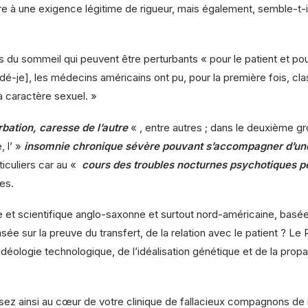
e à une exigence légitime de rigueur, mais également, semble-t-il,
es du sommeil qui peuvent être perturbants « pour le patient et po
ndé-je], les médecins américains ont pu, pour la première fois, cl
 caractère sexuel. »
bation, caresse de l’autre
« , entre autres ; dans le deuxième g
 l’ »
insomnie chronique sévère pouvant s’accompagner d’une
iculiers car au «
cours des troubles nocturnes psychotiques peu
res.
 et scientifique anglo-saxonne et surtout nord-américaine, basée 
asée sur la preuve du transfert, de la relation avec le patient ? L
idéologie technologique, de l’idéalisation génétique et de la pr
sez ainsi au cœur de votre clinique de fallacieux compagnons de ro