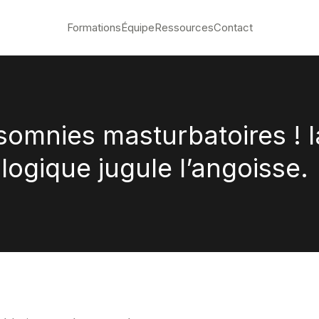
Formations
Équipe
Ressources
Contact
somnies masturbatoires ! l
ogique jugule l’angoisse.