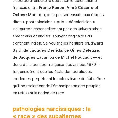
J’aborderai ensuite le débat sur le colonialisme
français entre
Frantz Fanon
,
Aimé Césaire
et
Octave Mannoni
, pour passer ensuite aux études
dites « postcoloniales » puis « décoloniales »
inaugurées essentiellement par des universitaires
américains et anglais, souvent originaires du
continent indien. Se voulant les héritiers d’
Edward
Said
, de
Jacques Derrida
, de
Gilles Deleuze
,
de
Jacques Lacan
ou de
Michel Foucault
— et
donc de la pensée française des années 1970 —
ils considèrent que les états démocratiques
modernes perpétuent le colonialisme du fait même
qu’il se réclament de l’émancipation des peuples
en refusant la notion de race.
pathologies narcissiques : la
« race » des subalternes