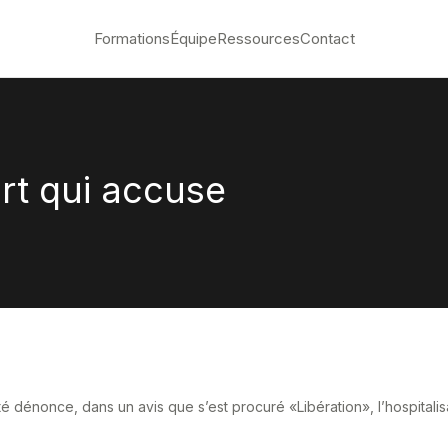
Formations
Équipe
Ressources
Contact
ort qui accuse
té dénonce, dans un avis que s’est procuré «Libération», l’hospitalisa