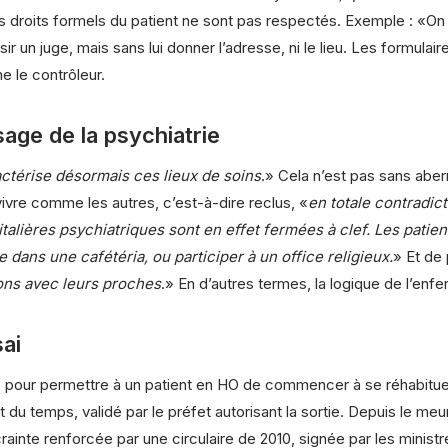
s droits formels du patient ne sont pas respectés. Exemple : «On i
sir un juge, mais sans lui donner l’adresse, ni le lieu. Les formulaire
e le contrôleur.
sage de la psychiatrie
ctérise désormais ces lieux de soins
.» Cela n’est pas sans aber
 vivre comme les autres, c’est-à-dire reclus, «
en totale contradict
alières psychiatriques sont en effet fermées à clef. Les patien
dans une cafétéria, ou participer à un office religieux.
» Et de 
ions avec leurs proches
.» En d’autres termes, la logique de l’enf
sai
le pour permettre à un patient en HO de commencer à se réhabitue
upart du temps, validé par le préfet autorisant la sortie. Depuis le
ainte renforcée par une circulaire de 2010, signée par les ministres