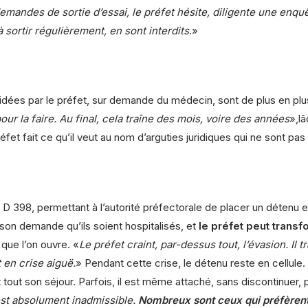
emandes de sortie d’essai, le préfet hésite, diligente une enquê
ortir régulièrement, en sont interdits
.»
ées par le préfet, sur demande du médecin, sont de plus en plus 
ur la faire. Au final, cela traîne des mois, voire des années
»,l
fet fait ce qu’il veut au nom d’arguties juridiques qui ne sont pas
le D 398, permettant à l’autorité préfectorale de placer un détenu 
ison demande qu’ils soient hospitalisés, et
le préfet peut transf
 que l’on ouvre. «
Le préfet craint, par-dessus tout, l’évasion. Il 
 en crise aiguë.
» Pendant cette crise, le détenu reste en cellule. Qu
out son séjour. Parfois, il est même attaché, sans discontinuer,
 est absolument inadmissible.
Nombreux sont ceux qui préfèrent