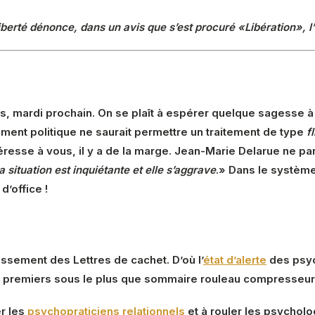
iberté dénonce, dans un avis que s’est procuré «Libération», l’
, mardi prochain. On se plaît à espérer quelque sagesse à l’
ment politique ne saurait permettre un traitement de type
f
ntéresse à vous, il y a de la marge. Jean-Marie Delarue ne par
 situation est inquiétante et elle s’aggrave
.» Dans le système
d’office !
issement des Lettres de cachet. D’où l’
état d’alerte
des psyc
es premiers sous le plus que sommaire rouleau compresseur
er les
psychopraticiens relationnels
et à rouler les psycholo