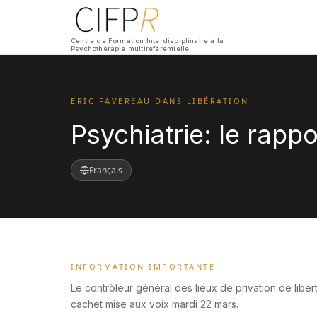
Centre de Formation Interdisciplinaire à la
Psychothérapie multiréférentielle
E​RIC FAVEREAU DANS LIBÉRATION
Psychiatrie: le rapp
Français
INFORMATION IMPORTANTE
Le contrôleur général des lieux de privation de liber
cachet mise aux voix mardi 22 mars.