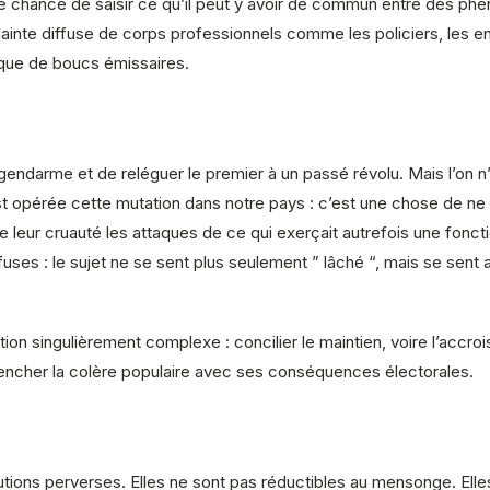
 chance de saisir ce qu’il peut y avoir de commun entre des ph
 plainte diffuse de corps professionnels comme les policiers, les e
que de boucs émissaires.
t-gendarme et de reléguer le premier à un passé révolu. Mais l’on 
 opérée cette mutation dans notre pays : c’est une chose de ne p
te leur cruauté les attaques de ce qui exerçait autrefois une foncti
ses : le sujet ne se sent plus seulement ” lâché “, mais se sent 
ion singulièrement complexe : concilier le maintien, voire l’accr
lencher la colère populaire avec ses conséquences électorales.
olutions perverses. Elles ne sont pas réductibles au mensonge. 