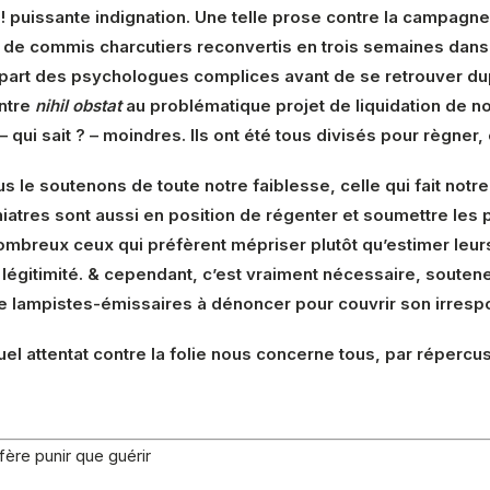
i ! puissante indignation. Une telle prose contre la campag
és de commis charcutiers reconvertis en trois semaines da
la part des psychologues complices avant de se retrouver d
ontre
nihil obstat
au problématique projet de liquidation de n
– qui sait ? – moindres. Ils ont été tous divisés pour règner, 
us le soutenons de toute notre faiblesse, celle qui fait not
ychiatres sont aussi en position de régenter et soumettre les
ombreux ceux qui préfèrent mépriser plutôt qu’estimer leur
légitimité. & cependant, c’est vraiment nécessaire, souten
de lampistes-émissaires à dénoncer pour couvrir son irrespon
tuel attentat contre la folie nous concerne tous, par répercus
éfère punir que guérir