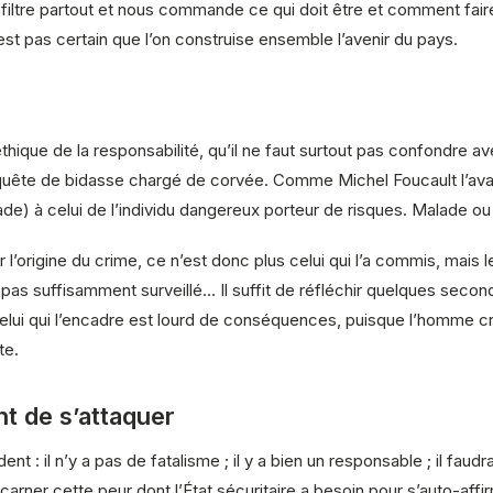
’infiltre partout et nous commande ce qui doit être et comment fai
t pas certain que l’on construise ensemble l’avenir du pays.
hique de la responsabilité, qu’il ne faut surtout pas confondre 
 quête de bidasse chargé de corvée. Comme Michel Foucault l’avai
de) à celui de l’individu dangereux porteur de risques. Malade ou no
r l’origine du crime, ce n’est donc plus celui qui l’a commis, mais le
 l’a pas suffisamment surveillé… Il suffit de réfléchir quelques s
elui qui l’encadre est lourd de conséquences, puisque l’homme cri
te.
nt de s’attaquer
ent : il n’y a pas de fatalisme ; il y a bien un responsable ; il fau
ncarner cette peur dont l’État sécuritaire a besoin pour s’auto-affi