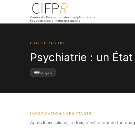
Centre de Formation Interdisciplinaire à la
Psychothérapie multiréférentielle
DANIEL ZAGURY
Psychiatrie : un État
Français
INFORMATION IMPORTANTE
Après le musulman, le Rom, c'est le tour du fou dange