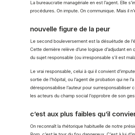
La bureaucratie managériale en est l’agent. Elle s
procédures. On impute. On communique. Mais il n’es
nouvelle figure de la peur
Le second bouleversement est la désuétude de l’ét
Cette dernière relève d’une logique d’adjudant en
du sujet responsable (ou irresponsable s’il est mala
Le vrai responsable, celui à qui il convient d’impute
sortie de l’hôpital, ou l’agent de probation qui ne
déresponsabilise l’auteur pour surresponsabiliser c
les acteurs du champ social l’opprobre de son ges
c’est aux plus faibles qu’il convie
On reconnaît la rhétorique habituelle de notre présid
Rom, c’est le tour du fou dangereux. C’est à lui d’i