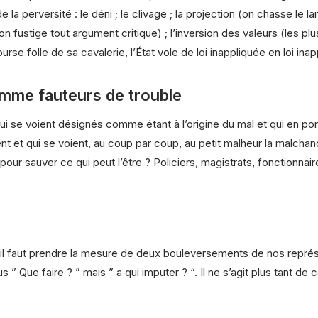
e la perversité : le déni ; le clivage ; la projection (on chasse le 
on fustige tout argument critique) ; l’inversion des valeurs (les pl
rse folle de sa cavalerie, l’État vole de loi inappliquée en loi ina
mme fauteurs de trouble
ui se voient désignés comme étant à l’origine du mal et qui en port
nt et qui se voient, au coup par coup, au petit malheur la malch
t pour sauver ce qui peut l’être ? Policiers, magistrats, fonctionn
il faut prendre la mesure de deux bouleversements de nos représe
lus ” Que faire ? ” mais ” a qui imputer ? “. Il ne s’agit plus tant d