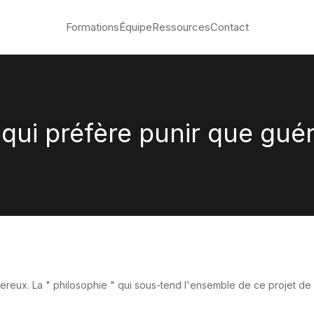
Formations
Équipe
Ressources
Contact
 qui préfère punir que guér
reux. La " philosophie " qui sous-tend l'ensemble de ce projet de lo