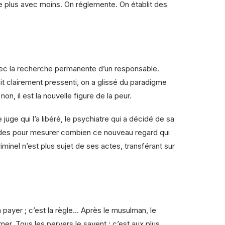
re plus avec moins. On réglemente. On établit des
avec la recherche permanente d’un responsable.
t clairement pressenti, on a glissé du paradigme
n, il est la nouvelle figure de la peur.
 juge qui l’a libéré, le psychiatre qui a décidé de sa
econdes pour mesurer combien ce nouveau regard qui
minel n’est plus sujet de ses actes, transférant sur
dra payer ; c’est la règle… Après le musulman, le
rmer. Tous les pervers le savent : c’est aux plus