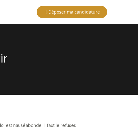
Déposer ma candidature
ir
i est nauséabonde. Il faut le refuser.