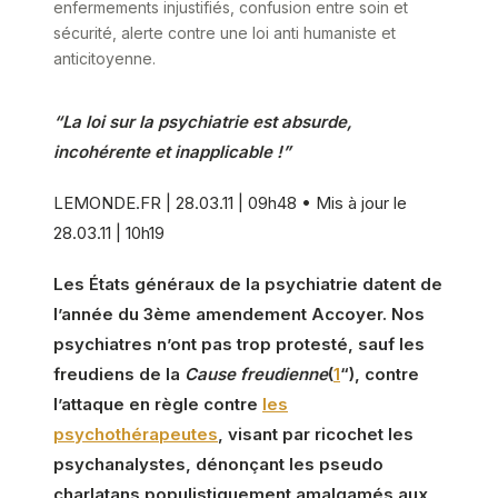
enfermements injustifiés, confusion entre soin et
sécurité, alerte contre une loi anti humaniste et
anticitoyenne.
“La loi sur la psychiatrie est absurde,
incohérente et inapplicable !”
LEMONDE.FR | 28.03.11 | 09h48 • Mis à jour le
28.03.11 | 10h19
Les États généraux de la psychiatrie datent de
l’année du 3ème amendement Accoyer. Nos
psychiatres n’ont pas trop protesté, sauf les
freudiens de la
Cause freudienne
(
1
“), contre
l’attaque en règle contre
les
psychothérapeutes
, visant par ricochet les
psychanalystes, dénonçant les pseudo
charlatans populistiquement amalgamés aux