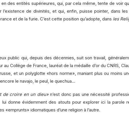
n des entités supérieures, qui, par cela même, tente de voir que
l’existence de divinités, et qui, enfin, puisse pointer, dans les 
érance et de la furie. C’est cette position qu’adopte, dans
les Reli
ux public qui, depuis des décennies, suit son travail, généraleme
ur au Collège de France, lauréat de la médaille d’or du CNRS, C
 russe, et un polyglotte «hors norme», maniant plus ou moins une c
ou encore le navajo, le peul, le quechua…
nt de croire en un dieu»
n’est donc pas une nécessité professi
ui donne évidemment des atouts pour explorer ici la parole reli
es «emprunts» idiomatiques d’une religion à l’autre.