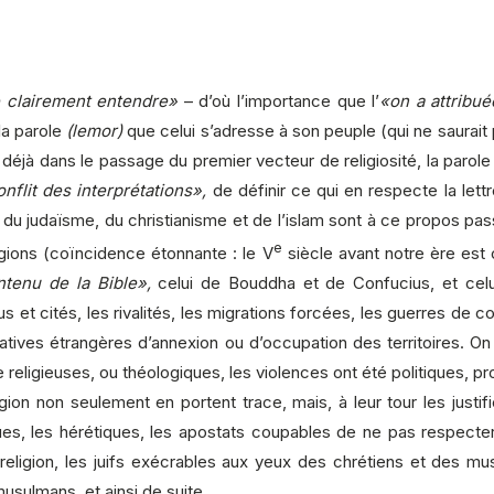
e clairement entendre»
– d’où l’importance que l’
«on a attribué
la parole
(lemor)
que celui s’adresse à son peuple (qui ne saurai
éjà dans le passage du premier vecteur de religiosité, la parole v
nflit des interprétations»,
de définir ce qui en respecte la lettre
 judaïsme, du christianisme et de l’islam sont à ce propos passio
e
gions (coïncidence étonnante : le V
siècle avant notre ère est 
ontenu de la Bible»,
celui de Bouddha et de Confucius, et celui
us et cités, les rivalités, les migrations forcées, les guerres de
tatives étrangères d’annexion ou d’occupation des territoires. On 
tre religieuses, ou théologiques, les violences ont été politiques,
gion non seulement en portent trace, mais, à leur tour les justif
ues, les hérétiques, les apostats coupables de ne pas respecter
e religion, les juifs exécrables aux yeux des chrétiens et des
musulmans, et ainsi de suite…