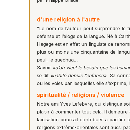
par Philippe Grauer
d'une religion à l'autre
"Le nom de l’auteur peut surprendre le tr
défense et l’éloge de la langue. Né à Car
Hagège est en effet un linguiste de renom
plus ou moins une cinquantaine de langues, 
peul, le quechua…
Savoir
«d’où vient le besoin que les huma
se dit
«habité depuis l’enfance».
Sa connai
ou les voies par lesquelles elle s’exprime,
spiritualité / religions / violence
Notre ami Yves Lefebvre, qui distingue soi
plaisir à commenter tout cela. Il demeure 
laïcisation pourrait contribuer à pacifi
religions extrême-orientales sont aussi pa