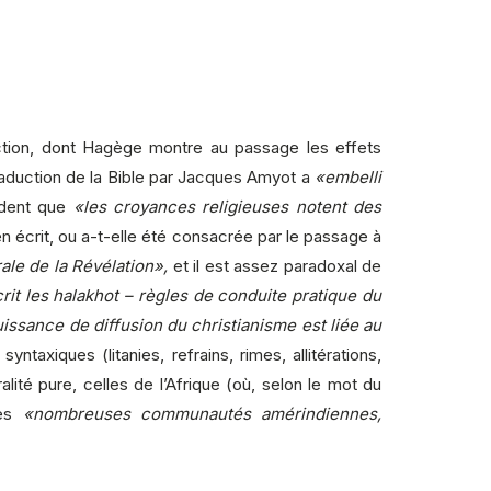
uction, dont Hagège montre au passage les effets
traduction de la Bible par Jacques Amyot a
«embelli
ident que
«les croyances religieuses notent des
en écrit, ou a-t-elle été consacrée par le passage à
le de la Révélation»,
et il est assez paradoxal de
rit les halakhot – règles de conduite pratique du
uissance de diffusion du christianisme est liée au
syntaxiques (litanies, refrains, rimes, allitérations,
ité pure, celles de l’Afrique (où, selon le mot du
des
«nombreuses communautés amérindiennes,