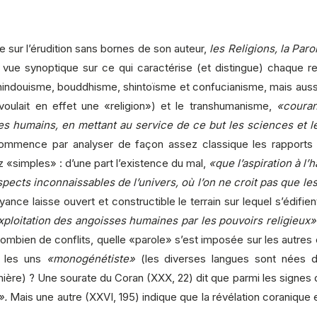
e sur l’érudition sans bornes de son auteur,
les Religions, la Paro
 vue synoptique sur ce qui caractérise (et distingue) chaque relig
 hindouisme, bouddhisme, shintoïsme et confucianisme, mais aussi
ulait en effet une «religion») et le transhumanisme,
«couran
es humains, en mettant au service de ce but les sciences et 
commence par analyser de façon assez classique les rapports e
«simples» : d’une part l’existence du mal,
«que l’aspiration à l
spects inconnaissables de l’univers, où l’on ne croit pas que l
yance laisse ouvert et constructible le terrain sur lequel s’édifien
exploitation des angoisses humaines par les pouvoirs religieux»
combien de conflits, quelle «parole» s’est imposée sur les autr
ur les uns
«monogénétiste»
(les diverses langues sont nées d’
ière) ? Une sourate du Coran (XXX, 22) dit que parmi les signes d
».
Mais une autre (XXVI, 195) indique que la révélation coranique 