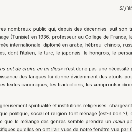
Si j'
ès nombreux public qui, depuis des décennies, suit son tr
thage (Tunisie) en 1936, professeur au Collège de France, 
mée internationale, diplômé en arabe, hébreu, chinois, rus
dont l’italien, le turc, le japonais, le hongrois, le persan
ins ont de croire en un dieu»
n’est donc pas une nécessité 
ssance des langues lui donne évidemment des atouts pour e
 les textes canoniques, les traductions, les «emprunts» idioma
gneusement spiritualité et institutions religieuses, chargea
que politique, social et religion font ménage (est-il bon ?
er ce que le mélange des genres semble prendre un
malin
pla
cifiques qu'elles en ont l'air vues de notre fenêtre vue par