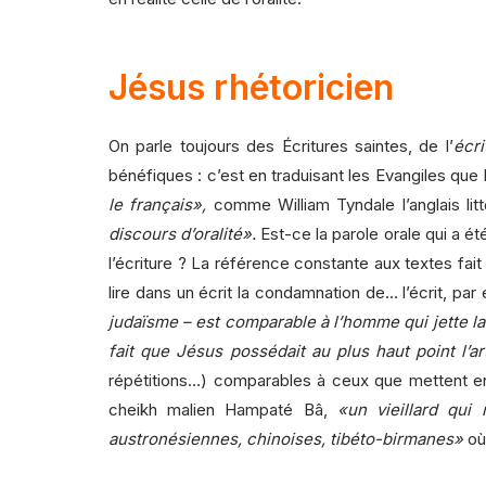
Jésus rhétoricien
On parle toujours des Écritures saintes, de l’
écri
bénéfiques : c’est en traduisant les Evangiles qu
le français»,
comme William Tyndale l’anglais litt
discours d’oralité».
Est-ce la parole orale qui a ét
l’écriture ? La référence constante aux textes fait 
lire dans un écrit la condamnation de… l’écrit, p
judaïsme – est comparable à l’homme qui jette l
fait que Jésus possédait au plus haut point l’a
répétitions…) comparables à ceux que mettent en œ
cheikh malien Hampaté Bâ,
«un vieillard qui
austronésiennes, chinoises, tibéto-birmanes»
où