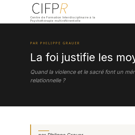
Centre de Formation Interdisciplinaire à la
Psychothérapie multiréférentielle
PAR PHILIPPE GRAUER
La foi justifie les m
Quand la violence et le sacré font un mén
relationnelle ?