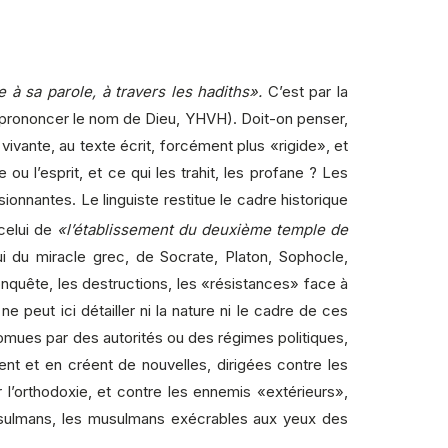
e à sa parole, à travers les hadiths».
C’est par la
t prononcer le nom de Dieu, YHVH). Doit-on penser,
ivante, au texte écrit, forcément plus «rigide», et
 ou l’esprit, et ce qui les trahit, les profane ? Les
nnantes. Le linguiste restitue le cadre historique
celui de
«l’établissement du deuxième temple de
 du miracle grec, de Socrate, Platon, Sophocle,
 conquête, les destructions, les «résistances» face à
ne peut ici détailler ni la nature ni le cadre de ces
 promues par des autorités ou des régimes politiques,
ient et en créent de nouvelles, dirigées contre les
 l’orthodoxie, et contre les ennemis «extérieurs»,
 musulmans, les musulmans exécrables aux yeux des