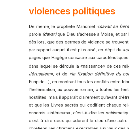
violences politiques
De même, le prophète Mahomet
«savait se fair
parole
(davar)
que Dieu s’adresse à Moïse, et par 
dès lors, que des germes de violence se trouvent d
par rapport auquel il est plus aisé, en dépit du
«co
pages que Hagège consacre aux caractéristiques du
dans lequel se déroule la «naissance» de ces reli
Jérusalem»,
et de
«la fixation définitive du c
Euripide…), en montrant tous les conflits entre trib
l’hellénisation, au pouvoir romain, à toutes les ten
hostilités, mais il apparaît clairement qu’avant d’ê
et que les Livres sacrés qui codifient chaque reli
ennemis «intérieurs», c’est-à-dire les schismatiq
c’est-à-dire ceux qui adorent le dieu d’une autr
chrétiens, les chrétiens exécrables aux yeux des 