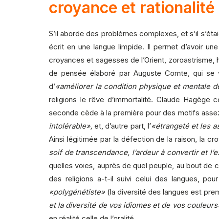
croyance et rationalité
S’il aborde des problèmes complexes, et s’il s’étai
écrit en une langue limpide. Il permet d’avoir une
croyances et sagesses de l’Orient, zoroastrisme,
de pensée élaboré par Auguste Comte, qui se vo
d’
«améliorer la condition physique et mentale d
religions le rêve d’immortalité. Claude Hagège 
seconde cède à la première pour des motifs assez 
intolérable»,
et, d’autre part, l’
«étrangeté et les a
Ainsi légitimée par la défection de la raison, la cro
soif de transcendance, l’ardeur à convertir et l’
quelles voies, auprès de quel peuple, au bout de 
des religions a-t-il suivi celui des langues, po
«polygénétiste»
(la diversité des langues est prem
et la diversité de vos idiomes et de vos couleurs
en réalité celle de l’oralité.