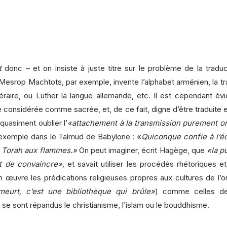
t
donc – et on insiste à juste titre sur le problème de la trad
e Mesrop Machtots, par exemple, invente l’alphabet arménien, la 
éraire, ou Luther la langue allemande, etc. Il est cependant év
é considérée comme sacrée, et, de ce fait, digne d’être traduite 
quasiment oublier l’
«attachement à la transmission purement ora
ar exemple dans le Talmud de Babylone : «
Quiconque confie à l’éc
a Torah aux flammes.»
On peut imaginer, écrit Hagège, que
«la p
rt de convaincre»,
et savait utiliser les procédés rhétoriques et 
uvre les prédications religieuses propres aux cultures de l’oral
 meurt, c’est une bibliothèque qui brûle»
) comme celles 
 se sont répandus le christianisme, l’islam ou le bouddhisme.