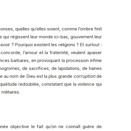
éponses, quelles qu’elles soient, comme l’ombre finit
s qui régissent leur monde ici-bas, gouvernent leur
oir ? Pourquoi existent les religions ? Et surtout :
oncorde, l’amour et la fraternité, veulent apaiser
nces barbares, en provoquant la procession infinie
ogromes, de sacrifices, de lapidations, de haines
ence au nom de Dieu est la plus grande
corruption
de
inquiétude redoublée, constatant que la violence qui
militaires.
née objective le fait qu’on ne connaît guère de