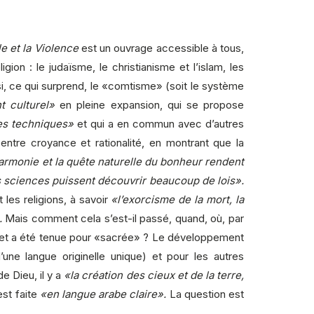
le et la Violence
est un ouvrage accessible à tous,
ion : le judaïsme, le christianisme et l’islam, les
, ce qui surprend, le «comtisme» (soit le système
t culturel»
en pleine expansion, qui se propose
les techniques»
et qui a en commun avec d’autres
ntre croyance et rationalité, en montrant que la
’harmonie et la quête naturelle du bonheur rendent
es sciences puissent découvrir beaucoup de lois».
t les religions, à savoir
«l’exorcisme de la mort, la
.
Mais comment cela s’est-il passé, quand, où, par
es et a été tenue pour «sacrée» ? Le développement
une langue originelle unique) et pour les autres
e Dieu, il y a
«la création des cieux et de la terre,
est faite
«en langue arabe claire».
La question est