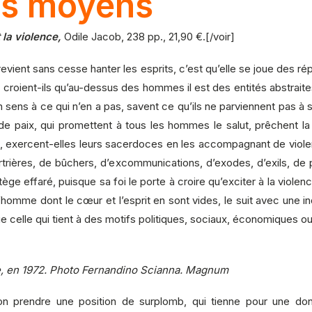
 les moyens
t la violence,
Odile Jacob, 238 pp., 21,90 €.[/voir]
 revient sans cesse hanter les esprits, c’est qu’elle se joue des r
 croient-ils qu’au-dessus des hommes il est des entités abstraite
sens à ce qui n’en a pas, savent ce qu’ils ne parviennent pas à sav
de paix, qui promettent à tous les hommes le salut, prêchent la c
rt, exercent-elles leurs sacerdoces en les accompagnant de viole
trières, de bûchers, d’excommunications, d’exodes, d’exils, de p
tège effaré, puisque sa foi le porte à croire qu’exciter à la viol
e l’homme dont le cœur et l’esprit en sont vides, le suit avec une 
e celle qui tient à des motifs politiques, sociaux, économiques ou 
, en 1972.
Photo Fernandino Scianna. Magnum
-on prendre une position de surplomb, qui tienne pour une don