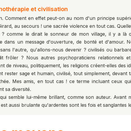
hothérapie et civilisation
tion. Comment en effet peut-on au nom d'un principe supér
Girard, au secours ! une sacrée violence en tout cas. Quelle
? comme le dirait le sonneur de mon village, il y a là
fre dans un message d'ouverture, de bonté et d'amour. N
s sans l'autre, qu'allons-nous devenir ? civilisés ou barbar
dit frôler ? Nous autres
psychopraticiens relationnels
et
t de niveau, politiquement, les religions créent-elles des i
t rester sage et humain, civilisé, tout simplement, devant 
athée. Mes amis, en tout cas ! ce terme incluant ceux qui
 sa diversité.
vre qui semble lui-même brillant, comme son auteur. Avant
te est aussi brulante qu'ardentes sont les fois et sanglantes