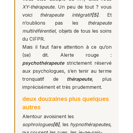
XY-thérapeute.
Un peu de tout ? vous
voici
thérapeute intégratif
[5]
. Et
n’oublions pas les
thérapeute
multiréférentiel,
objets de tous les soins
du CIFPR.
Mais il faut faire attention à ce qu’on
(se) dit. Alerte rouge :
psychothérapeute
strictement réservé
aux psychologues, s’en tenir au terme
tronquatif de
thérapeute
, plus
imprécisément et très prudemment.
deux douzaines plus quelques
autres
Alentour avoisinent les
sophrologues
[6]
, les
hypnothérapeutes
,
qui courent les rues, les
je-ne-sais-