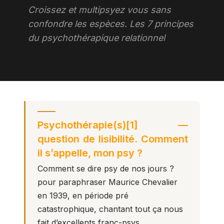
Croissez et multipsyez vous sans
confondre les espèces. Les 7 principes
du psychothérapique relationnel
Psychothérapie
(s)
[1]
—
question de lisibilité. Comment
il s’appelle, mon psy ?
Comment se dire psy de nos jours ?
pour paraphraser Maurice Chevalier
en 1939, en période pré
catastrophique, chantant tout ça nous
fait d’excellents franc-psys