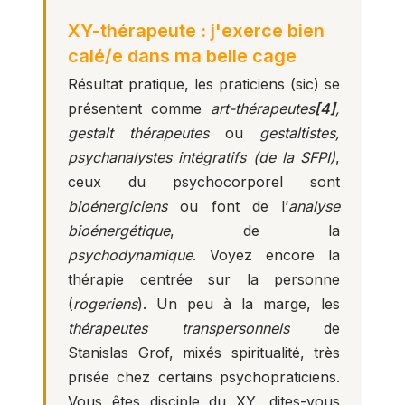
XY-thérapeute : j'exerce bien
calé/e dans ma belle cage
Résultat pratique, les praticiens (sic) se
présentent comme
art-thérapeutes
[4]
,
gestalt thérapeutes
ou
gestaltistes,
psychanalystes intégratifs (de la SFPI)
,
ceux du psychocorporel sont
bioénergiciens
ou font de l’
analyse
bioénergétique
, de la
psychodynamique
. Voyez encore la
thérapie centrée sur la personne
(
rogeriens
). Un peu à la marge, les
thérapeutes transpersonnels
de
Stanislas Grof, mixés spiritualité, très
prisée chez certains psychopraticiens.
Vous êtes disciple du XY, dites-vous