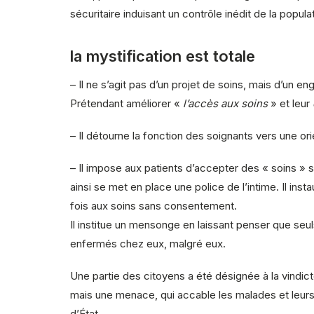
sécuritaire induisant un contrôle inédit de la popula
la mystification est totale
– Il ne s’agit pas d’un projet de soins, mais d’un 
Prétendant améliorer «
l’accès aux soins
» et leur
– Il détourne la fonction des soignants vers une or
– Il impose aux patients d’accepter des « soins » s
ainsi se met en place une police de l’intime. Il insta
fois aux soins sans consentement.
Il institue un mensonge en laissant penser que seu
enfermés chez eux, malgré eux.
Une partie des citoyens a été désignée à la vindict
mais une menace, qui accable les malades et leurs f
d’État.