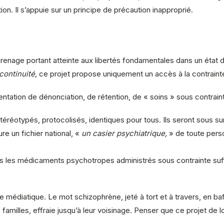
tion. Il s’appuie sur un principe de précaution inapproprié.
engrenage portant atteinte aux libertés fondamentales dans un état
continuité,
ce projet propose uniquement un accès à la contrainte
ientation de dénonciation, de rétention, de « soins » sous contrain
téréotypés, protocolisés, identiques pour tous. Ils seront sous sur
ure un fichier national, «
un casier psychiatrique,
» de toute pers
ls les médicaments psychotropes administrés sous contrainte suffi
e médiatique. Le mot schizophrène, jeté à tort et à travers, en ba
amilles, effraie jusqu’à leur voisinage. Penser que ce projet de lo