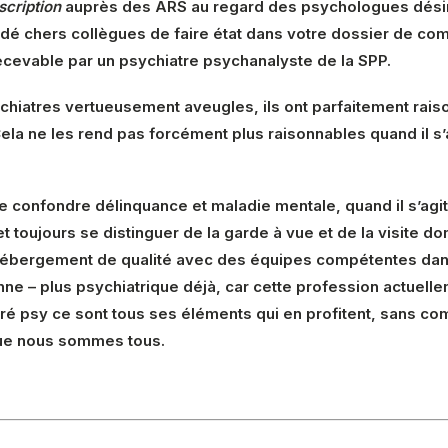
scription
auprès des ARS au regard des psychologues désire
dé chers collègues de faire état dans votre dossier de co
ecevable par un psychiatre psychanalyste de la SPP.
iatres vertueusement aveugles, ils ont parfaitement raison 
la ne les rend pas forcément plus raisonnables quand il s’agi
e confondre délinquance et maladie mentale, quand il s’agit
et toujours se distinguer de la garde à vue et de la visite d
un hébergement de qualité avec des équipes compétentes dans
nne – plus psychiatrique déjà, car cette profession actuell
ré psy ce sont tous ses éléments qui en profitent, sans comp
ue nous sommes tous.