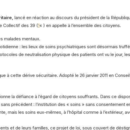
itaire,
lancé en réaction au discours du président de la Républiqu
 Collectif des 39 (
1
« ) en appelle à l’ensemble des citoyens.
des malades mentaux.
quotidienne : les lieux de soins psychiatriques sont désormais tru
rotocoles de neutralisation physique des patients ont vu le jour, 
que à cette dérive sécuritaire. Adopté le 26 janvier 2011 en Conseil
onne la défiance à l’égard de citoyens souffrants. Dans ce dispositi
ns précédent : l’institution des « soins » sans consentement en am
te, mais les soins eux-mêmes, à l’hôpital comme à l’extérieur, av
ients et de leurs familles, ce projet de loi, sous couvert de déstig