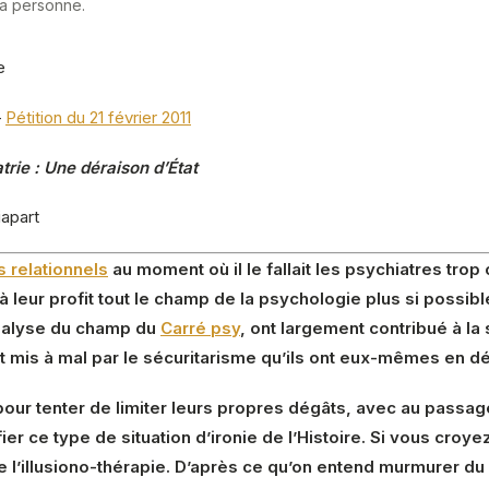
 la personne.
e
–
Pétition du 21 février 2011
rie : Une déraison d’État
apart
 relationnels
au moment où il le fallait les psychiatres trop 
à leur profit tout le champ de la psychologie plus si possibl
analyse du champ du
Carré psy
, ont largement contribué à la s
t mis à mal par le sécuritarisme qu’ils ont eux-mêmes en déf
r pour tenter de limiter leurs propres dégâts, avec au passa
fier ce type de situation d’ironie de l’Histoire. Si vous cro
e l’illusiono-thérapie. D’après ce qu’on entend murmurer