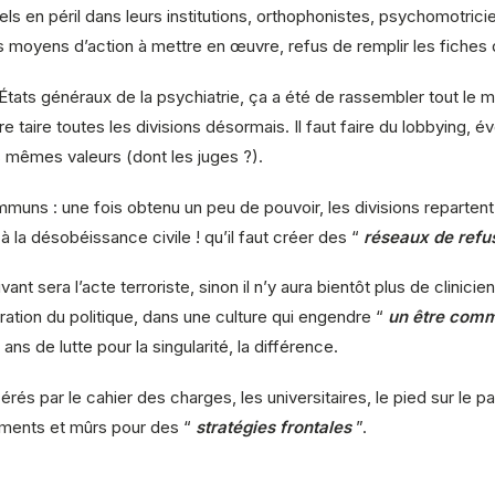
en péril dans leurs institutions, orthophonistes, psychomotricie
les moyens d’action à mettre en œuvre, refus de remplir les fiches 
États généraux de la psychiatrie, ça a été de rassembler tout le
taire toutes les divisions désormais. Il faut faire du lobbying,
s mêmes valeurs (dont les juges ?).
uns : une fois obtenu un peu de pouvoir, les divisions repartent 
 la désobéissance civile ! qu’il faut créer des “
réseaux de refu
vant sera l’acte terroriste, sinon il n’y aura bientôt plus de clini
ération du politique, dans une culture qui engendre “
un être comme
ns de lutte pour la singularité, la différence.
cérés par le cahier des charges, les universitaires, le pied sur le p
ements et mûrs pour des “
stratégies frontales
”.