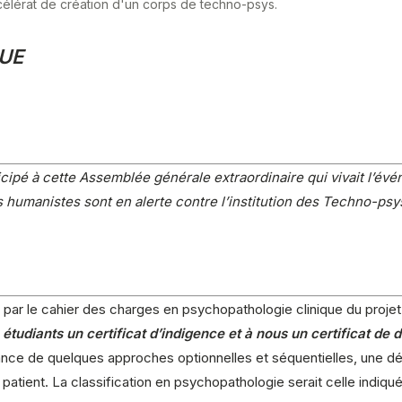
scélérat de création d'un corps de techno-psys.
UE
icipé à cette Assemblée générale extraordinaire qui vivait l’év
 humanistes sont en alerte contre l’institution des Techno-p
par le cahier des charges en psychopathologie clinique du projet d
étudiants un certificat d’indigence et à nous un certificat de 
ce de quelques approches optionnelles et séquentielles, une dém
 patient. La classification en psychopathologie serait celle indiquée