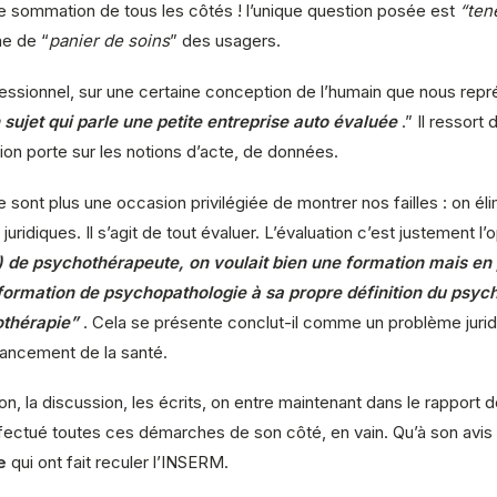
une sommation de tous les côtés ! l’unique question posée est
“ten
me de “
panier de soins
” des usagers.
professionnel, sur une certaine conception de l’humain que nous re
 sujet qui parle une petite entreprise auto évaluée
.” Il ressort
sion porte sur les notions d’acte, de données.
 sont plus une occasion privilégiée de montrer nos failles : on él
diques. Il s’agit de tout évaluer. L’évaluation c’est justement l’op
ue) de psychothérapeute, on voulait bien une formation mais en
formation de psychopathologie à sa propre définition du psyc
othérapie”
. Cela se présente conclut-il comme un problème jur
financement de la santé.
tion, la discussion, les écrits, on entre maintenant dans le rappor
fectué toutes ces démarches de son côté, en vain. Qu’à son avis il 
e
qui ont fait reculer l’INSERM.