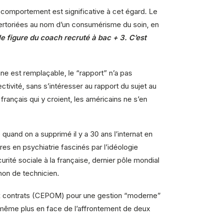
du comportement est significative à cet égard. Le
pertoriées au nom d’un consumérisme du soin, en
e figure du coach recruté à bac + 3. C’est
nne est remplaçable, le “rapport” n’a pas
ectivité, sans s’intéresser au rapport du sujet au
rançais qui y croient, les américains ne s’en
uand on a supprimé il y a 30 ans l’internat en
res en psychiatrie fascinés par l’idéologie
curité sociale à la française, dernier pôle mondial
 non de technicien.
aux contrats (CEPOM) pour une gestion “moderne”
t même plus en face de l’affrontement de deux