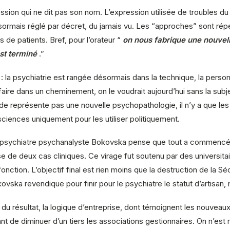
ofession qui ne dit pas son nom. L’expression utilisée de troubles 
ésormais réglé par décret, du jamais vu. Les “approches” sont ré
e patients. Bref, pour l’orateur “
on nous fabrique une nouvell
st terminé
.”
 : la psychiatrie est rangée désormais dans la technique, la perso
e faire dans un cheminement, on le voudrait aujourd’hui sans la subj
 représente pas une nouvelle psychopathologie, il n’y a que les f
ciences uniquement pour les utiliser politiquement.
le psychiatre psychanalyste Bokovska pense que tout a commencé q
se de deux cas cliniques. Ce virage fut soutenu par des universitai
onction. L’objectif final est rien moins que la destruction de la Sé
ovska revendique pour finir pour le psychiatre le statut d’artisan,
du résultat, la logique d’entreprise, dont témoignent les nouve
t de diminuer d’un tiers les associations gestionnaires. On n’es