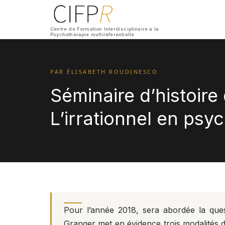
Centre de Formation Interdisciplinaire à la
Psychothérapie multiréférentielle
PAR ÉLISABETH ROUDINESCO
Séminaire d’histoire
L’irrationnel en psy
Pour l’année 2018, sera abordée la ques
Granger met en évidence trois modalités de