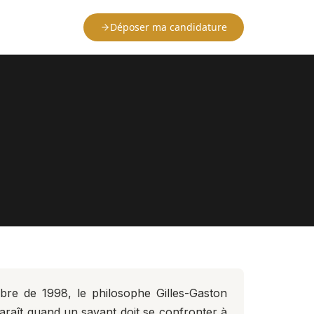
Déposer ma candidature
èbre de 1998, le philosophe Gilles-Gaston
paraît quand un savant doit se confronter à