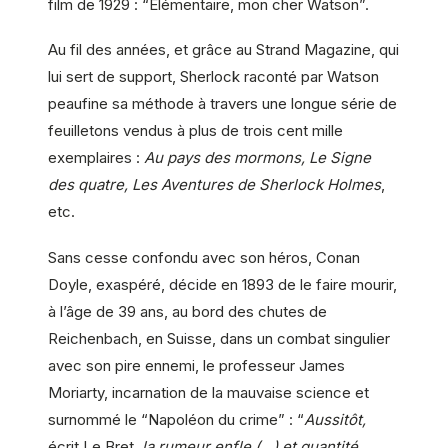
film de 1929 : “Elémentaire, mon cher Watson”.
Au fil des années, et grâce au Strand Magazine, qui
lui sert de support, Sherlock raconté par Watson
peaufine sa méthode à travers une longue série de
feuilletons vendus à plus de trois cent mille
exemplaires :
Au pays des mormons, Le Signe
des quatre, Les Aventures de Sherlock Holmes
,
etc.
Sans cesse confondu avec son héros, Conan
Doyle, exaspéré, décide en 1893 de le faire mourir,
à l’âge de 39 ans, au bord des chutes de
Reichenbach, en Suisse, dans un combat singulier
avec son pire ennemi, le professeur James
Moriarty, incarnation de la mauvaise science et
surnommé le “Napoléon du crime” : “
Aussitôt,
écrit Le Bret,
la rumeur enfle (…) et quantité